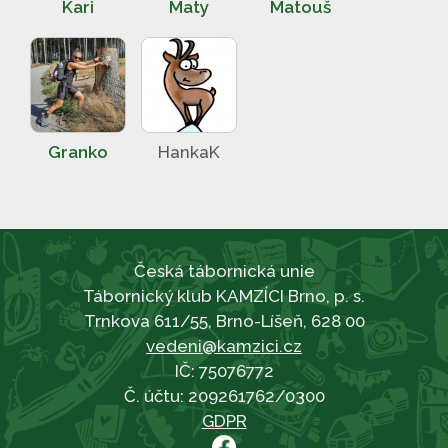
Kari
Maty
Matouš
Granko
HankaK
Česká tábornická unie
Tábornický klub KAMZÍCI Brno, p. s.
Trnkova 611/55, Brno-Líšeň, 628 00
vedeni@kamzici.cz
IČ: 75076772
Č. účtu: 209261762/0300
GDPR