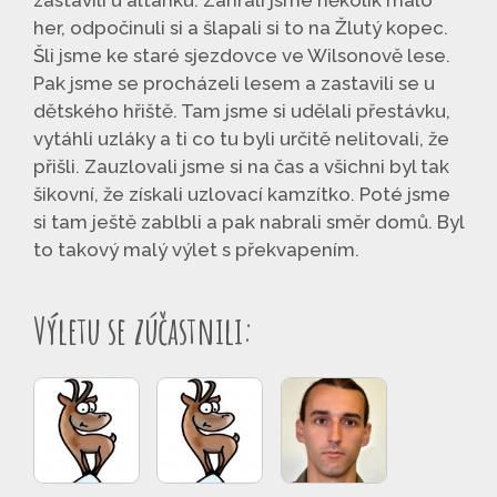
her, odpočinuli si a šlapali si to na Žlutý kopec.
Šli jsme ke staré sjezdovce ve Wilsonově lese.
Pak jsme se procházeli lesem a zastavili se u
dětského hřiště. Tam jsme si udělali přestávku,
vytáhli uzláky a ti co tu byli určitě nelitovali, že
přišli. Zauzlovali jsme si na čas a všichni byl tak
šikovní, že získali uzlovací kamzítko. Poté jsme
si tam ještě zablbli a pak nabrali směr domů. Byl
to takový malý výlet s překvapením.
Výletu se zúčastnili: