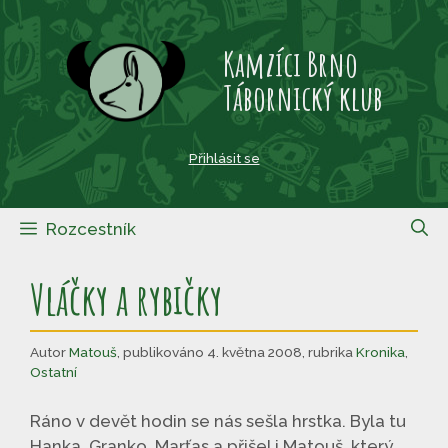
Přeskočit
na
Kamzíci Brno
obsah
Tábornický klub
Přihlásit se
Rozcestník
Vláčky a rybičky
Autor
Matouš
,
publikováno 4. května 2008
,
rubrika
Kronika
,
Ostatní
Ráno v devět hodin se nás sešla hrstka. Byla tu
Hanka, Granko, Marťas a přišel i Matouš, který