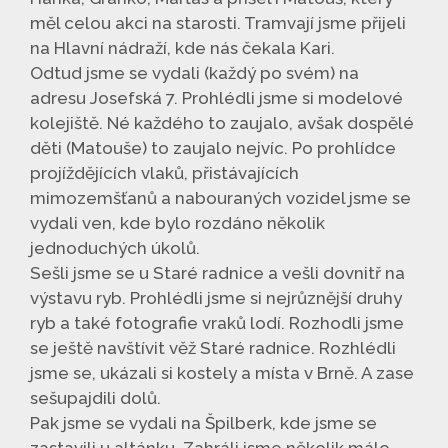
měl celou akci na starosti. Tramvají jsme přijeli
na Hlavní nádraží, kde nás čekala Kari.
Odtud jsme se vydali (každý po svém) na
adresu Josefská 7. Prohlédli jsme si modelové
kolejiště. Né každého to zaujalo, avšak dospělé
děti (Matouše) to zaujalo nejvíc. Po prohlídce
projíždějících vlaků, přistávajících
mimozemšťanů a nabouraných vozidel jsme se
vydali ven, kde bylo rozdáno několik
jednoduchých úkolů.
Sešli jsme se u Staré radnice a vešli dovnitř na
výstavu ryb. Prohlédli jsme si nejrůznější druhy
ryb a také fotografie vraků lodí. Rozhodli jsme
se ještě navštívit věž Staré radnice. Rozhlédli
jsme se, ukázali si kostely a místa v Brně. A zase
sešupajdili dolů.
Pak jsme se vydali na Špilberk, kde jsme se
zastavili u altánku. Zahráli jsme několik málo