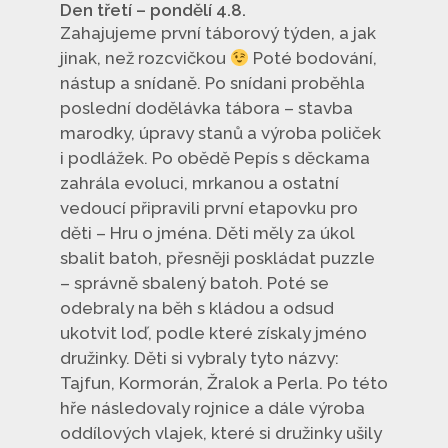
Den třetí – pondělí 4.8.
Zahajujeme první táborový týden, a jak
jinak, než rozcvičkou
Poté bodování,
nástup a snídaně. Po snídani proběhla
poslední dodělávka tábora – stavba
marodky, úpravy stanů a výroba poliček
i podlážek. Po obědě Pepís s děckama
zahrála evoluci, mrkanou a ostatní
vedoucí připravili první etapovku pro
děti – Hru o jména. Děti měly za úkol
sbalit batoh, přesněji poskládat puzzle
– správně sbalený batoh. Poté se
odebraly na běh s kládou a odsud
ukotvit loď, podle které získaly jméno
družinky. Děti si vybraly tyto názvy:
Tajfun, Kormorán, Žralok a Perla. Po této
hře následovaly rojnice a dále výroba
oddílových vlajek, které si družinky ušily