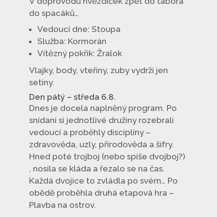
V doprovodu hvězdiček zpět do tábora
do spacáků…
Vedoucí dne: Stoupa
Služba: Kormorán
Vítězný pokřik: Žralok
Vlajky, body, vteřiny, zuby vydrží jen
setiny.
Den pátý – středa 6.8.
Dnes je docela naplněný program. Po
snídani si jednotlivé družiny rozebrali
vedoucí a proběhly disciplíny –
zdravověda, uzly, přírodověda a šifry.
Hned poté trojboj (nebo spíše dvojboj?)
, nosila se kláda a řezalo se na čas.
Každá dvojice to zvládla po svém… Po
obědě proběhla druhá etapová hra –
Plavba na ostrov.