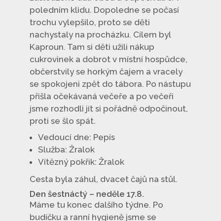
poledním klidu. Dopoledne se počasí
trochu vylepšilo, proto se děti
nachystaly na procházku. Cílem byl
Kaproun. Tam si děti užili nákup
cukrovinek a dobrot v místní hospůdce,
občerstvily se horkým čajem a vracely
se spokojeni zpět do tábora. Po nástupu
přišla očekávaná večeře a po večeři
jsme rozhodli jít si pořádně odpočinout,
proti se šlo spát.
Vedoucí dne: Pepís
Služba: Žralok
Vítězný pokřik: Žralok
Cesta byla záhul, dvacet čajů na stůl.
Den šestnáctý – neděle 17.8.
Máme tu konec dalšího týdne. Po
budíčku a ranní hygieně jsme se