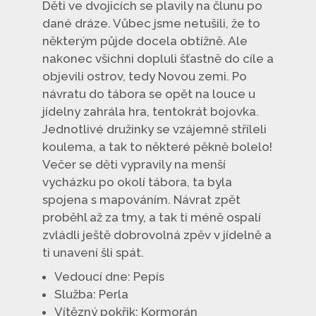
Děti ve dvojicích se plavily na člunu po
dané dráze. Vůbec jsme netušili, že to
některým půjde docela obtížně. Ale
nakonec všichni dopluli šťastně do cíle a
objevili ostrov, tedy Novou zemi. Po
návratu do tábora se opět na louce u
jídelny zahrála hra, tentokrát bojovka.
Jednotlivé družinky se vzájemně stříleli
koulema, a tak to některé pěkně bolelo!
Večer se děti vypravily na menší
vycházku po okolí tábora, ta byla
spojena s mapováním. Návrat zpět
proběhl až za tmy, a tak ti méně ospalí
zvládli ještě dobrovolná zpěv v jídelně a
ti unavení šli spát.
Vedoucí dne: Pepís
Služba: Perla
Vítězný pokřik: Kormorán