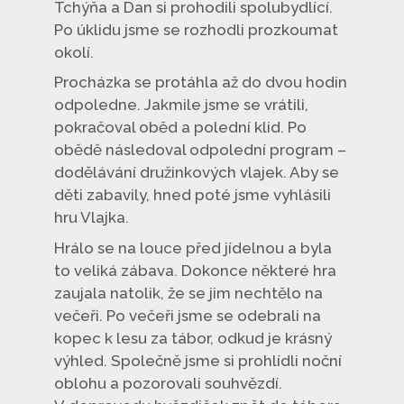
Tchýňa a Dan si prohodili spolubydlící.
Po úklidu jsme se rozhodli prozkoumat
okolí.
Procházka se protáhla až do dvou hodin
odpoledne. Jakmile jsme se vrátili,
pokračoval oběd a polední klid. Po
obědě následoval odpolední program –
dodělávání družinkových vlajek. Aby se
děti zabavily, hned poté jsme vyhlásili
hru Vlajka.
Hrálo se na louce před jídelnou a byla
to veliká zábava. Dokonce některé hra
zaujala natolik, že se jim nechtělo na
večeři. Po večeři jsme se odebrali na
kopec k lesu za tábor, odkud je krásný
výhled. Společně jsme si prohlídli noční
oblohu a pozorovali souhvězdí.