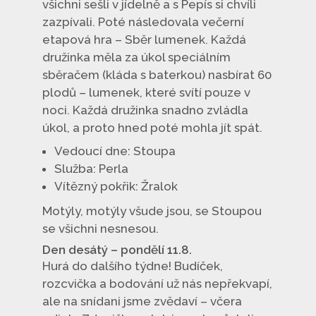
všichni sešli v jídelně a s Pepís si chvíli
zazpívali. Poté následovala večerní
etapová hra – Sběr lumenek. Každá
družinka měla za úkol speciálním
sběračem (kláda s baterkou) nasbírat 60
plodů – lumenek, které svítí pouze v
noci. Každá družinka snadno zvládla
úkol, a proto hned poté mohla jít spát.
Vedoucí dne: Stoupa
Služba: Perla
Vítězný pokřik: Žralok
Motýly, motýly všude jsou, se Stoupou
se všichni nesnesou.
Den desátý – pondělí 11.8.
Hurá do dalšího týdne! Budíček,
rozcvička a bodování už nás nepřekvapí,
ale na snídani jsme zvědaví – včera