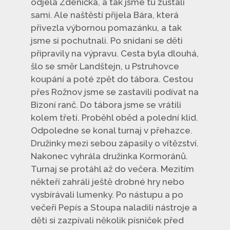
odjela Zdenička, a tak jsme tu zůstali
sami. Ale naštěstí přijela Bára, která
přivezla výbornou pomazánku, a tak
jsme si pochutnali. Po snídani se děti
připravily na výpravu. Cesta byla dlouhá,
šlo se směr Landštejn, u Pstruhovce
koupání a poté zpět do tábora. Cestou
přes Rožnov jsme se zastavili podívat na
Bizoní ranč. Do tábora jsme se vrátili
kolem třetí. Proběhl oběd a polední klid.
Odpoledne se konal turnaj v přehazce.
Družinky mezi sebou zápasily o vítězství.
Nakonec vyhrála družinka Kormoránů.
Turnaj se protáhl až do večera. Mezitím
někteří zahráli ještě drobné hry nebo
vysbírávali lumenky. Po nástupu a po
večeři Pepís a Stoupa naladili nástroje a
děti si zazpívali několik písniček před