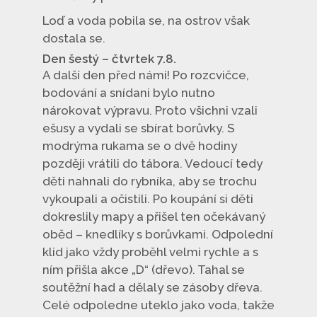
Loď a voda pobila se, na ostrov však
dostala se.
Den šestý – čtvrtek 7.8.
A další den před námi! Po rozcvičce,
bodování a snídani bylo nutno
nárokovat výpravu. Proto všichni vzali
ešusy a vydali se sbírat borůvky. S
modrýma rukama se o dvě hodiny
později vrátili do tábora. Vedoucí tedy
děti nahnali do rybníka, aby se trochu
vykoupali a očistili. Po koupání si děti
dokreslily mapy a přišel ten očekávaný
oběd – knedlíky s borůvkami. Odpolední
klid jako vždy proběhl velmi rychle a s
ním přišla akce „D“ (dřevo). Tahal se
soutěžní had a dělaly se zásoby dřeva.
Celé odpoledne uteklo jako voda, takže