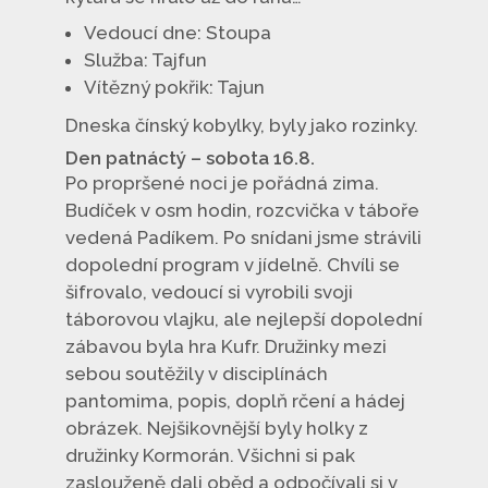
Vedoucí dne: Stoupa
Služba: Tajfun
Vítězný pokřik: Tajun
Dneska čínský kobylky, byly jako rozinky.
Den patnáctý – sobota 16.8.
Po propršené noci je pořádná zima.
Budíček v osm hodin, rozcvička v táboře
vedená Padíkem. Po snídani jsme strávili
dopolední program v jídelně. Chvíli se
šifrovalo, vedoucí si vyrobili svoji
táborovou vlajku, ale nejlepší dopolední
zábavou byla hra Kufr. Družinky mezi
sebou soutěžily v disciplínách
pantomima, popis, doplň rčení a hádej
obrázek. Nejšikovnější byly holky z
družinky Kormorán. Všichni si pak
zaslouženě dali oběd a odpočívali si v