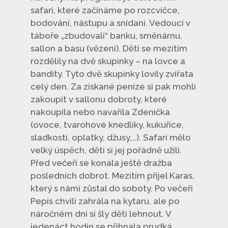
safari, které začínáme po rozcvičce,
bodování, nástupu a snídani. Vedoucí v
táboře „zbudovali“ banku, směnárnu,
sallon a basu (vězení). Děti se mezitím
rozdělily na dvě skupinky – na lovce a
bandity. Tyto dvě skupinky lovily zvířata
celý den. Za získané peníze si pak mohli
zakoupit v sallonu dobroty, které
nakoupila nebo navařila Zdenička
(ovoce, tvarohové knedlíky, kukuřice,
sladkosti, oplatky, džusy,…). Safari mělo
velký úspěch, děti si jej pořádně užili.
Před večeří se konala ještě dražba
posledních dobrot. Mezitím přijel Karas,
který s námi zůstal do soboty. Po večeři
Pepís chvíli zahrála na kytaru, ale po
náročném dni si šly děti lehnout. V
jedenáct hodin se přihnala prudká