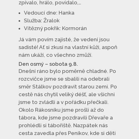
zpívalo, hrálo, povídalo,…
Vedoucí dne: Hanka
Služba: Žralok
Vítězný pokřik: Kormorán
Já vám povím zajisté, že vedení jsou
sadisté! Ať si zkusí na vlastní kůži, aspoň
nám ukáží, co všechno zmůží.
Den osmý – sobota 9.8.
Dnešní ráno bylo poměrně chladné. Po
rozcvičce jsme se sbalili na odebrali
směr Stálkov pozdravit starou zemi. Po
cestě nás chytil veliký déšť, ale všichni
jsme to zvládli a v pořádku přečkali.
Okolo Rákosníku jsme prošli až do
tábora, kde jsme pozdravili Dřevaře a
prohlédli si tábořiště. Nazpátek nás
cesta zavedla přes Peníkov, kde si děti