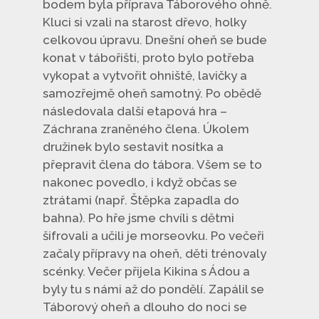
bodem byla příprava Táborového ohně.
Kluci si vzali na starost dřevo, holky
celkovou úpravu. Dnešní oheň se bude
konat v tábořišti, proto bylo potřeba
vykopat a vytvořit ohniště, lavičky a
samozřejmě oheň samotný. Po obědě
následovala další etapová hra –
Záchrana zraněného člena. Úkolem
družinek bylo sestavit nosítka a
přepravit člena do tábora. Všem se to
nakonec povedlo, i když občas se
ztrátami (např. Štěpka zapadla do
bahna). Po hře jsme chvíli s dětmi
šifrovali a učili je morseovku. Po večeři
začaly přípravy na oheň, děti trénovaly
scénky. Večer přijela Kikina s Ádou a
byly tu s námi až do pondělí. Zapálil se
Táborový oheň a dlouho do noci se