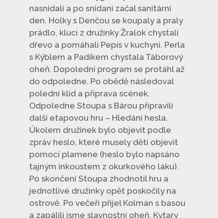
nasnídali a po snídani začal sanitární
den. Holky s Denčou se koupaly a praly
prádlo, kluci z družinky Žralok chystali
dřevo a pomáhali Pepís v kuchyni. Perla
s Kýblem a Padíkem chystala Táborový
oheň. Dopolední program se protáhl až
do odpoledne. Po obědě následoval
polední klid a příprava scének.
Odpoledne Stoupa s Bárou připravili
další etapovou hru – Hledání hesla.
Úkolem družinek bylo objevit podle
zpráv heslo, které musely děti objevit
pomocí plamene (heslo bylo napsáno
tajným inkoustem z okurkového láku).
Po skončení Stoupa zhodnotil hru a
jednotlivé družinky opět poskočily na
ostrově. Po večeři přijel Kolman s basou
a zapálili jsme slavnostní oheň. Kytary