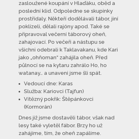
zasloužené koupání v Hlaďáku, oběd a
poslední klid. Odpoledne se skupinky
prostřídaly. Někteří dodělávali tábor, jiní
poklízeli, dělali rajóny apod. Také se
připravoval večerní táborový oheň,
zahajovací. Po večeři a nástupu se
všichni odebrali k Taklavakanu, kde Kari
jako „ohňoman“ zahájila oheň. Před
půlnocí se na kytaru zahrálo Ho, ho
watanay… a unaveni jsme šli spát.
Vedoucí dne: Karas
Služba: Kariovci (Tajfun)
Vítězný pokřik: Štěpánkovci
(Kormorán)
Dnes již jsme dostavěli tábor, však nad
lesy také vyletěl fábor. Brzy ho už
zahájíme, tím, že oheň zapálíme.