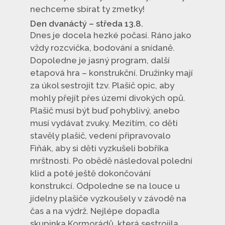
nechceme sbírat ty zmetky!
Den dvanáctý – středa 13.8.
Dnes je docela hezké počasí. Ráno jako
vždy rozcvička, bodování a snídaně.
Dopoledne je jasný program, další
etapová hra – konstrukční. Družinky mají
za úkol sestrojit tzv. Plašič opic, aby
mohly přejít přes území divokých opů.
Plašič musí být buď pohyblivý, anebo
musí vydávat zvuky. Mezitím, co děti
stavěly plašič, vedení připravovalo
Fiňák, aby si děti vyzkušeli bobříka
mrštnosti. Po obědě následoval polední
klid a poté ještě dokončování
konstrukcí. Odpoledne se na louce u
jídelny plašiče vyzkoušely v závodě na
čas a na výdrž. Nejlépe dopadla
skupinka Kormorádů, která sestrojila