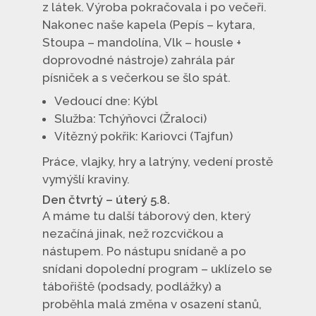
z látek. Výroba pokračovala i po večeři.
Nakonec naše kapela (Pepís – kytara,
Stoupa – mandolína, Vlk – housle +
doprovodné nástroje) zahrála pár
písniček a s večerkou se šlo spát.
Vedoucí dne: Kýbl
Služba: Tchýňovci (Žraloci)
Vítězný pokřik: Kariovci (Tajfun)
Práce, vlajky, hry a latrýny, vedení prostě
vymýšlí kraviny.
Den čtvrtý – úterý 5.8.
A máme tu další táborový den, který
nezačíná jinak, než rozcvičkou a
nástupem. Po nástupu snídaně a po
snídani dopolední program – uklízelo se
tábořiště (podsady, podlážky) a
proběhla malá změna v osazení stanů,