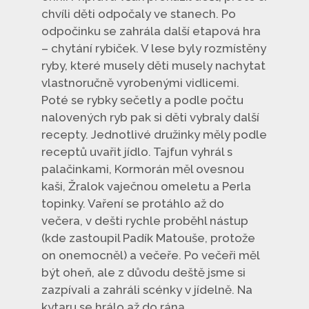
chvíli děti odpočaly ve stanech. Po
odpočinku se zahrála další etapová hra
– chytání rybiček. V lese byly rozmístěny
ryby, které musely děti musely nachytat
vlastnoručně vyrobenými vidlicemi.
Poté se rybky sečetly a podle počtu
nalovených ryb pak si děti vybraly další
recepty. Jednotlivé družinky měly podle
receptů uvařit jídlo. Tajfun vyhrál s
palačinkami, Kormorán měl ovesnou
kaši, Žralok vaječnou omeletu a Perla
topinky. Vaření se protáhlo až do
večera, v dešti rychle proběhl nástup
(kde zastoupil Padík Matouše, protože
on onemocněl) a večeře. Po večeři měl
být oheň, ale z důvodu deště jsme si
zazpívali a zahráli scénky v jídelně. Na
kytaru se hrálo až do rána…