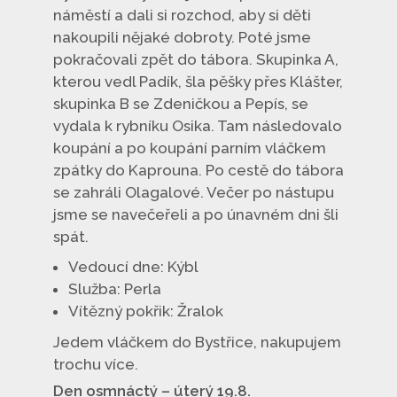
náměstí a dali si rozchod, aby si děti
nakoupili nějaké dobroty. Poté jsme
pokračovali zpět do tábora. Skupinka A,
kterou vedl Padík, šla pěšky přes Klášter,
skupinka B se Zdeničkou a Pepís, se
vydala k rybníku Osika. Tam následovalo
koupání a po koupání parním vláčkem
zpátky do Kaprouna. Po cestě do tábora
se zahráli Olagalové. Večer po nástupu
jsme se navečeřeli a po únavném dni šli
spát.
Vedoucí dne: Kýbl
Služba: Perla
Vítězný pokřik: Žralok
Jedem vláčkem do Bystřice, nakupujem
trochu více.
Den osmnáctý – úterý 19.8.