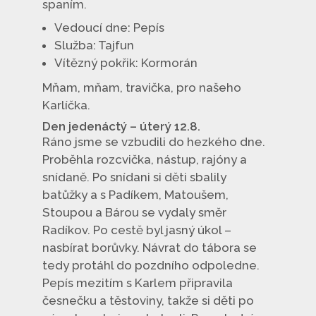
spaním.
Vedoucí dne: Pepís
Služba: Tajfun
Vítězný pokřik: Kormorán
Mňam, mňam, travička, pro našeho
Karlíčka.
Den jedenáctý – úterý 12.8.
Ráno jsme se vzbudili do hezkého dne.
Proběhla rozcvička, nástup, rajóny a
snídaně. Po snídani si děti sbalily
batůžky a s Padíkem, Matoušem,
Stoupou a Bárou se vydaly směr
Radíkov. Po cestě byl jasný úkol –
nasbírat borůvky. Návrat do tábora se
tedy protáhl do pozdního odpoledne.
Pepís mezitím s Karlem připravila
česnečku a těstoviny, takže si děti po