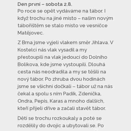
Den první – sobota 2.8.
Po roce se opět vydáváme na tábor. I
když trochu na jiné místo – našim novým
tábořištěm se stalo místo ve vesničce
Matějovec.
Z Brna jsme vyjeli vlakem směr Jihlava. V
Kostelci nás vlak vysadil a my
přestoupili na vlak jedoucí do Dolního
Bolíkova, kde jsme vystoupili. Dlouhá
cesta nás neodradila a my se těšili na
nový tábor. Po zhruba dvou hodinách
jsme se všichni dočkali – tábor už na nás
čekal a spolu s ním Padík, Zdenička,
Ondra, Pepís, Karas a mnoho dalších,
kteří přijeli dříve a začali stavět tábor.
Děti se trochu rozkoukaly a poté se
rozdělily do dvojic a ubytovali se. Po