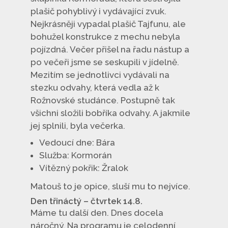
plašič pohyblivý i vydávající zvuk.
Nejkrásněji vypadal plašič Tajfunu, ale
bohužel konstrukce z mechu nebyla
pojízdná. Večer přišel na řadu nástup a
po večeři jsme se seskupili v jídelně.
Mezitím se jednotlivci vydávali na
stezku odvahy, která vedla až k
Rožnovské studánce. Postupně tak
všichni složili bobříka odvahy. A jakmile
jej splnili, byla večerka.
Vedoucí dne: Bára
Služba: Kormorán
Vítězný pokřik: Žralok
Matouš to je opice, sluší mu to nejvíce.
Den třináctý – čtvrtek 14.8.
Máme tu další den. Dnes docela
náročný. Na programu je celodenní