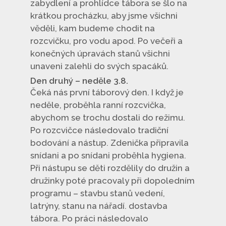
zabydlení a prohlídce tábora se šlo na
krátkou procházku, aby jsme všichni
věděli, kam budeme chodit na
rozcvičku, pro vodu apod. Po večeři a
konečných úpravách stanů všichni
unaveni zalehli do svých spacáků.
Den druhý – neděle 3.8.
Čeká nás první táborový den. I když je
neděle, proběhla ranní rozcvička,
abychom se trochu dostali do režimu.
Po rozcvičce následovalo tradiční
bodování a nástup. Zdenička připravila
snídani a po snídani proběhla hygiena.
Při nástupu se děti rozdělily do družin a
družinky poté pracovaly při dopoledním
programu – stavbu stanů vedení,
latrýny, stanu na nářadí. dostavba
tábora. Po práci následovalo