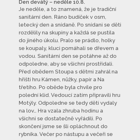
Den devátý – neděle 10.8.
Je neděle, a to znamená, že je tradiční
sanitární den. Ráno budíček v osm,
letecký den a snídaně. Po snídani se děti
rozdělily na skupiny a každá se pustila
do jiného úkolu. Pralo se prádlo, holky
se koupaly, kluci pomáhali se dřevem a
vodou. Sanitární den se potáhne až do
odpoledne, aby se všichni prostřídali.
Před obědem Stoupa s dětmi zahrál na
hřišti hru Kámen, nůžky, papír a Na
třetího. Po oběde byla chvíle pro
polední klid. Vedoucí zatím připravili hru
Motýly. Odpoledne se tedy děti vydaly
na lov… Hra vzala zhruba hodinu a
všichni se dostatečně vyřádili. Po
skončení jsme se šli opláchnout do
rybníka. Večer po nástupu a večeři se