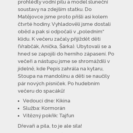
prohlédly vodní pilu a model sluneční
soustavy na zdejším statku. Do
Matějovce jsme proto přišli asi kolem
čtvrté hodiny. Vyhladovělí jsme dostali
oběd a pak si odpočali v „poledním“
klidu. K večeru začaly přijíždět děti
(Vrabčák, Anička, Šárka). Ubytovali se a
hned se zapojili do herního zápasení. Po
večeři a nástupu jsme se shromáždili v
jídelně, kde Pepís zahrála na kytaru,
Stoupa na mandolínu a děti se naučily
pár nových písniček. Po hudebním
večeru do spacáků!
Vedoucí dne: Kikina
Služba: Kormorán
Vítězný pokřik: Tajfun
Dřevaři a pila, to je ale síla!