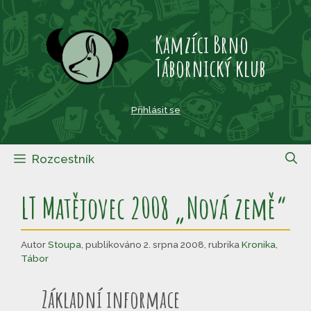
Přeskočit
na
Kamzíci Brno
obsah
Tábornický klub
Přihlásit se
Rozcestník
LT Matějovec 2008 „Nová země“
Autor
Stoupa
,
publikováno 2. srpna 2008
,
rubrika
Kronika
,
Tábor
Základní informace