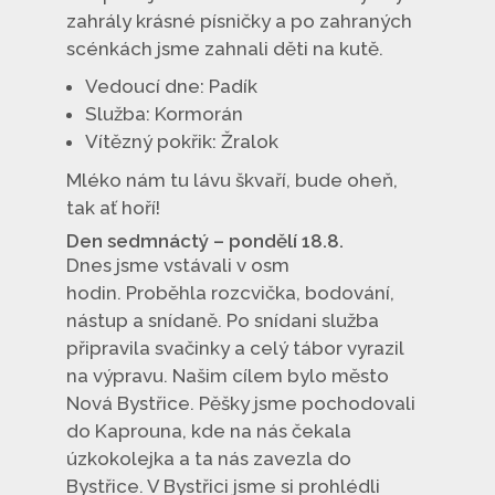
zahrály krásné písničky a po zahraných
scénkách jsme zahnali děti na kutě.
Vedoucí dne: Padík
Služba: Kormorán
Vítězný pokřik: Žralok
Mléko nám tu lávu škvaří, bude oheň,
tak ať hoří!
Den sedmnáctý – pondělí 18.8.
Dnes jsme vstávali v osm
hodin. Proběhla rozcvička, bodování,
nástup a snídaně. Po snídani služba
připravila svačinky a celý tábor vyrazil
na výpravu. Našim cílem bylo město
Nová Bystřice. Pěšky jsme pochodovali
do Kaprouna, kde na nás čekala
úzkokolejka a ta nás zavezla do
Bystřice. V Bystřici jsme si prohlédli