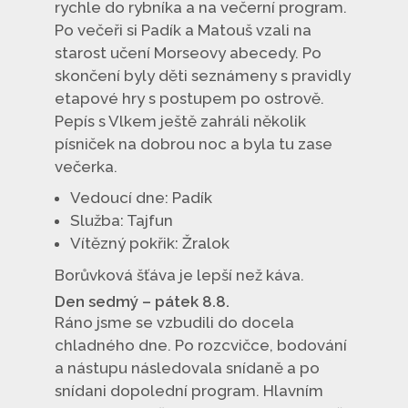
rychle do rybníka a na večerní program.
Po večeři si Padík a Matouš vzali na
starost učení Morseovy abecedy. Po
skončení byly děti seznámeny s pravidly
etapové hry s postupem po ostrově.
Pepís s Vlkem ještě zahráli několik
písniček na dobrou noc a byla tu zase
večerka.
Vedoucí dne: Padík
Služba: Tajfun
Vítězný pokřik: Žralok
Borůvková šťáva je lepší než káva.
Den sedmý – pátek 8.8.
Ráno jsme se vzbudili do docela
chladného dne. Po rozcvičce, bodování
a nástupu následovala snídaně a po
snídani dopolední program. Hlavním