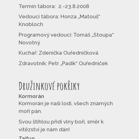
Termín tábora: 2.-23.8.2008
Vedoucí tábora: Honza „Matouš“
Knobloch
Programový vedoucí: Tomáš „Stoupa“
Novotný
Kuchař: Zdenička Ouředníčková
Zdravotník: Petr „Padík“ Ouředníček
Družinkové pokřiky
Kormorán
Kormorán je naší lodí, všech známých
moří pán.
Svou štíhlou přídí vlny boří, směr k
vítězství je nám dán!
Tajfun