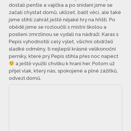
dostali pentle a vajíčka a po snídani jsme se
začali chystat domů, uklízet, balit věci, ale také
jsme stihli zahrát ještě nějaké hry na hřišti. Po
obědě jsme se rozloučili s místní školou a
posíleni zmrzlinou se vydali na nádraží. Karas s
Pepís vyhodnotili celý výlet, všichni obdrželi
sladké odměny, ti nejlepší krásné velikonoční
perníky, které prý Pepís stihla přes noc napéct
a ještě využili chvilku k hraní her. Potom už
přijel vlak, který nás, spokojené a plné zážitků,
odvezl domů.