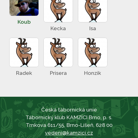
Koub
Kecka
Isa
Radek
Prisera
Honzik
Česká tábornická unie
Tábornický klub KAMZÍCI Brno, p. s.
Trnkova 611/55, Brno-Líšeň, 628 00
vedeni@kamzici.cz