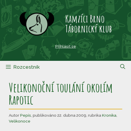
Přeskočit
na
Kamzíci Brno
obsah
Tábornický klub
Přihlásit se
Rozcestník
Velikonoční toulání okolím
Rapotic
Autor
Pepís
,
publikováno 22. dubna 2009
,
rubrika
Kronika
,
Velikonoce