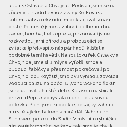
údolí k Oslavce a Chvojnici. Podívali jsme se na
zříceninu hradu Levnov, zvaný Ketkovák a
kolem skály a řeky údolím pokračovali v naší
cestě. Po cestě jsme si zahráli oblíbenou hru
kanec, bomba, helikoptéra; pozorovali jsme
rozkvetlou jarní přírodu a probouzející se
zvířátka (překvapilo nás pár hadů, klíšťat a
podobné lesní havěti). Na soutoku řek Oslavky a
Chvojnice jsme si u mlýna vyfotili srnce a
budoucí žabičky a přes most pokračovali po
Chvojnici dál. Když už jsme byli vyhládlí, zaveleli
vedoucí pauzu na oběd. U „vandráckého fleku“
jsme upravili ohniště, děti s Karasem nasbírali
dřevo a Pepís nachystala oběd – gulášovou
polévku. Po ní jsme si opekli špekáčky, zahráli
hru s létajícím talířem a hurá dál. Nahoru po
Sudickém potoku do Sudic. V místním rybníčku
nás zaujaly množící se žáby, tak jsme je chvilku