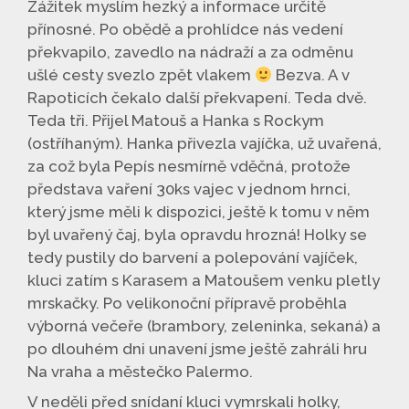
Zážitek myslím hezký a informace určitě
přínosné. Po obědě a prohlídce nás vedení
překvapilo, zavedlo na nádraží a za odměnu
ušlé cesty svezlo zpět vlakem
Bezva. A v
Rapoticích čekalo další překvapení. Teda dvě.
Teda tři. Přijel Matouš a Hanka s Rockym
(ostříhaným). Hanka přivezla vajíčka, už uvařená,
za což byla Pepís nesmírně vděčná, protože
představa vaření 30ks vajec v jednom hrnci,
který jsme měli k dispozici, ještě k tomu v něm
byl uvařený čaj, byla opravdu hrozná! Holky se
tedy pustily do barvení a polepování vajíček,
kluci zatím s Karasem a Matoušem venku pletly
mrskačky. Po velikonoční přípravě proběhla
výborná večeře (brambory, zeleninka, sekaná) a
po dlouhém dni unavení jsme ještě zahráli hru
Na vraha a městečko Palermo.
V neděli před snídaní kluci vymrskali holky,