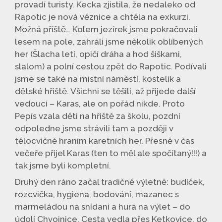
provadí turisty. Kecka zjistila, že nedaleko od
Rapotic je nová věznice a chtěla na exkurzi.
Možná příště… Kolem jezírek jsme pokračovali
lesem na pole, zahráli jsme několik oblíbených
her (Šlacha letí, opičí dráha a hod šiškami,
slalom) a polní cestou zpět do Rapotic. Podívali
jsme se také na místní náměstí, kostelík a
dětské hřiště. Všichni se těšili, až přijede další
vedoucí – Karas, ale on pořád nikde. Proto
Pepís vzala děti na hřiště za školu, pozdní
odpoledne jsme strávili tam a později v
tělocvičně hraním karetních her. Přesně v čas
večeře přijel Karas (ten to měl ale spočítaný!!!) a
tak jsme byli kompletní.
Druhý den ráno začal tradičně výletně: budíček,
rozcvička, hygiena, bodování, mazanec s
marmeládou na snídani a hurá na výlet – do
údolí Chvojnice. Cesta vedla přes Ketkovice, do