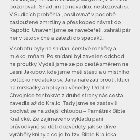
pozorovali. Snad jim to nevadilo, nestěžovali si.
V Sudicích proběhla „posilovna“ v podobě
zasloužené zmrzliny a přes kopec návrat do
Rapotic. Unavení jsme se navečeřeli, zahráli pár
her v tělocvičně a zalezli do spacáků.
V sobotu byly na snídani čerstvé rohlíčky a
mléko, mňam! Po snídani byl zavelen odchod
na proutky. Vydali jsme se po cestě směrem na
Lesní Jakubov, kde jsme měli štěstí a u místního
potůčku nedaleko sv. Jana nařezali proutí, kluci
na mrskačky a holky na věnečky. Údolím
Chvojnice tentokrát z druhé strany nás cesta
zavedla až do Kralic. Tady jsme se zastavili
podívat se na zdejší chloubu – Památník Bible
Kralické. Ze zajímavého výkladu paní
průvodkyně se děti dozvěděly, jak se dříve
vyráběly knihy a co je to tzv. Bible Kralická.