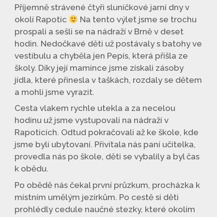
Příjemně strávené čtyři sluníčkové jarní dny v
okolí Rapotic
Na tento výlet jsme se trochu
prospali a sešli se na nádraží v Brně v deset
hodin. Nedočkavé děti už postávaly s batohy ve
vestibulu a chyběla jen Pepís, která přišla ze
školy. Díky její mamince jsme získali zásoby
jídla, které přinesla v taškách, rozdaly se dětem
a mohli jsme vyrazit.
Cesta vlakem rychle utekla a za necelou
hodinu už jsme vystupovali na nádraží v
Rapoticích. Odtud pokračovali až ke škole, kde
jsme byli ubytovaní. Přivítala nás paní učitelka,
provedla nás po škole, děti se vybalily a byl čas
k obědu.
Po obědě nás čekal první průzkum, procházka k
místním umělým jezírkům. Po cestě si děti
prohlédly cedule naučné stezky, které okolím