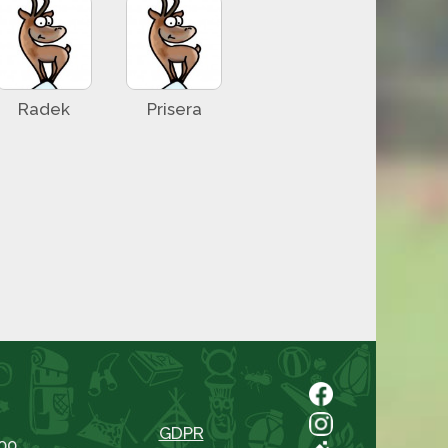
Radek
Prisera
GDPR
00