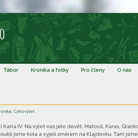
o
Tábor
Kronika a fotky
Pro členy
O nás
ronika
,
Cyklovýlet
í Karla IV. Na výlet nás jelo devět, Matouš, Karas, Grank
ofoukli jsme kola a vyjeli směrem na Klajdovku. Tam jsme