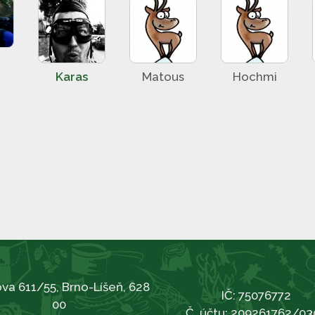
Karas
Matous
Hochmi
va 611/55, Brno-Líšeň, 628
IČ: 75076772
00
Č. účtu: 209261762/03