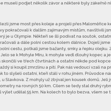
 museli podjet několik závor a některé byly zákeřně n
řelezli jsme most přes koleje a projeli přes Maloměřice 
y pokračovali k dalším zajímavým místům, navštívili j
terý je u Olympie. Někteří se šli podívat na soutok, ostat
ačovali a dále polní cestou kolem dálnice. Dojeli jsme
lní cestu, potkali jsme bažanty, srnky a řepku olejku. Z
l. Jelo se k Mohyle Míru, k mohyle vedl dlouhý kopec a j
s skončili ve třech čtvrtinách a ostatní někde pod kopc
ždý si koupil zmrzlinu a pití. Pak nás vedoucí vzali na 
k to slyšeli ostatní, kteří stáli v rohu jiném. Průvodce n
, u Slavkova. Z mohyly už zbýval jen kousek domů. Jeli
lometry na rovných 50 km. Cílem se tedy stal druhý rybní
š výlet udělal 55 km. Na kolech to bylo bezva, všem se 