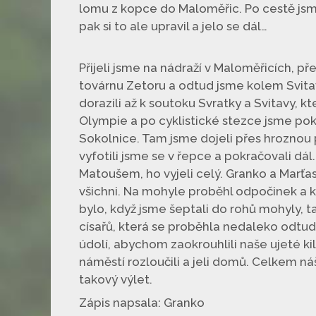
lomu z kopce do Maloměřic. Po cestě jsme
pak si to ale upravil a jelo se dál…
Přijeli jsme na nádraží v Maloměřicích, p
továrnu Zetoru a odtud jsme kolem Svitav
dorazili až k soutoku Svratky a Svitavy, k
Olympie a po cyklistické stezce jsme pokr
Sokolnice. Tam jsme dojeli přes hroznou po
vyfotili jsme se v řepce a pokračovali dá
Matoušem, ho vyjeli celý. Granko a Marťa
všichni. Na mohyle proběhl odpočinek a ka
bylo, když jsme šeptali do rohů mohyly, ta
císařů, která se proběhla nedaleko odtud
údolí, abychom zaokrouhlili naše ujeté ki
náměstí rozloučili a jeli domů. Celkem ná
takový výlet.
Zápis napsala: Granko