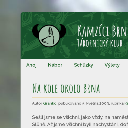
Přeskočit
na
Kamzíci Brn
obsah
Tábornický klub
Ahoj
Nábor
Schůzky
Výlety
Na kole okolo Brna
Autor
Granko
,
publikováno 5. května 2009
,
rubrika
K
Sešli jsme se všichni, jako vždy, na náměst
Slůně. Až jsme všichni byli nachystáni, d