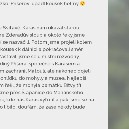
ízko, Příšerovi upadl kousek helmy
,
ke Svitavě. Karas nám ukázal starou
sme Zderadův sloup a okolo řeky jsme
ní se nasvačili. Potom jsme projeli kolem
 kousek k dálnici a pokračovali směr
astavili jsme se u místní rozvodny,
ediný Příšera, společně s Karasem a
em zachránil Matouš, ale nakonec dojeli
prohlídku do mohyly a muzea. Nejlepší
ám řekl, že mohyla památku Bitvy tří
 jsme přes Šlapanice do Mariánského
k, kde nás Karas vyfotil a pak jsme se na
to líbilo, doufám, že zase někdy bude