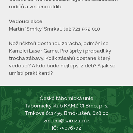
rodičů a vedení oddílu.
Vedoucí akce:
Martin 'Smrky' Smrkal, tel: 721 932 010
Než někteří dostanou zaracha, odmění se
Kamzíci Laser Game. Pro šprty i propadlíky
trocha zábavy. Kolik zásahů dostane který
vedoucí? A kdo bude nejlepší z dětí? A jak se
umístí praktikanti?
Česká tábornická unie
Tábornický klub KAMZÍCI Brno, p. s.
Trnkova 611/55, Brno-Líšeň, 628 00
vedeni@kamzici.cz
IČ: 75076772