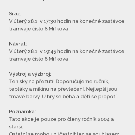
Sraz:
V úterý 28.1. v 17:30 hodin na konečné zastávce
tramvaje číslo 8 Mifkova
Návrat:
V úterý 28.1. v 19:45 hodin na konečné zastávce
tramvaje číslo 8 Mifkova
Výstroj a výzbroj:
Tenisky na přezutí! Doporučujeme ručník,
tepláky a mikinu na převlečení. Nejlepší jsou
tmavé barvy. U hry se běhá a děti se propotí.
Poznámka:
Tato akce je pouze pro členy ročník 2004 a
starší.
Ostatní se mohou zúčastnit jen se souhlasem