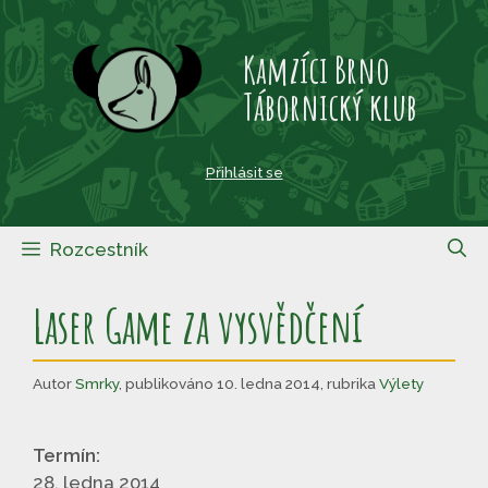
Přeskočit
na
Kamzíci Brno
obsah
Tábornický klub
Přihlásit se
Rozcestník
Laser Game za vysvědčení
Autor
Smrky
,
publikováno 10. ledna 2014
,
rubrika
Výlety
Termín:
28. ledna 2014