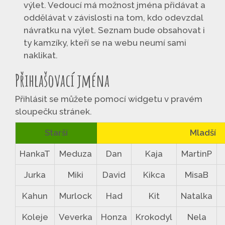
výlet. Vedoucí má možnost jména přidávat a
oddělávat v závislosti na tom, kdo odevzdal
návratku na výlet. Seznam bude obsahovat i
ty kamzíky, kteří se na webu neumí sami
naklikat.
Přihlašovací jména
Přihlásit se můžete pomocí widgetu v pravém
sloupečku stránek.
Starší
Mladší
HankaT
Meduza
Dan
Kaja
MartinP
Jurka
Miki
David
Kikca
MisaB
Kahun
Murlock
Had
Kit
Natalka
Koleje
Veverka
Honza
Krokodyl
Nela