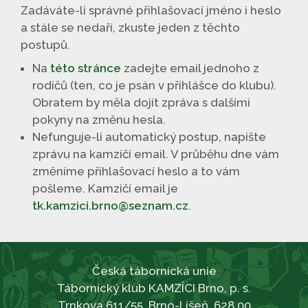
Zadáváte-li správné přihlašovací jméno i heslo
a stále se nedaří, zkuste jeden z těchto
postupů.
Na
této stránce
zadejte email jednoho z
rodičů (ten, co je psán v přihlášce do klubu).
Obratem by měla dojít zpráva s dalšími
pokyny na změnu hesla.
Nefunguje-li automatický postup, napište
zprávu na kamzičí email. V průběhu dne vám
změníme přihlašovací heslo a to vám
pošleme. Kamzičí email je
tk.kamzici.brno@seznam.cz
.
Česká tábornická unie
Tábornický klub KAMZÍCI Brno, p. s.
Trnkova 611/55, Brno-Líšeň, 628 00