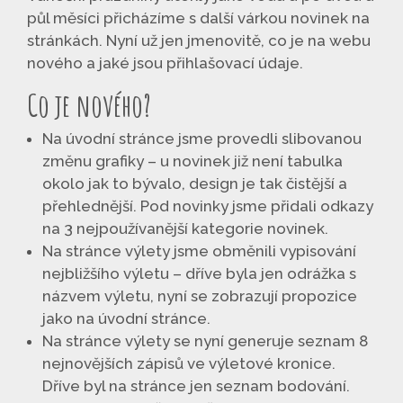
půl měsíci přicházíme s další várkou novinek na
stránkách. Nyní už jen jmenovitě, co je na webu
nového a jaké jsou přihlašovací údaje.
Co je nového?
Na úvodní stránce jsme provedli slibovanou
změnu grafiky – u novinek již není tabulka
okolo jak to bývalo, design je tak čistější a
přehlednější. Pod novinky jsme přidali odkazy
na 3 nejpoužívanější kategorie novinek.
Na stránce výlety jsme obměnili vypisování
nejbližšího výletu – dříve byla jen odrážka s
názvem výletu, nyní se zobrazují propozice
jako na úvodní stránce.
Na stránce výlety se nyní generuje seznam 8
nejnovějších zápisů ve výletové kronice.
Dříve byl na stránce jen seznam bodování.