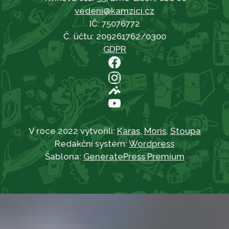
vedeni@kamzici.cz
IČ: 75076772
Č. účtu: 209261762/0300
GDPR
V roce 2022 vytvořili:
Karas
,
Moris
,
Stoupa
Redakční systém:
Wordpress
Šablona:
GeneratePress Premium