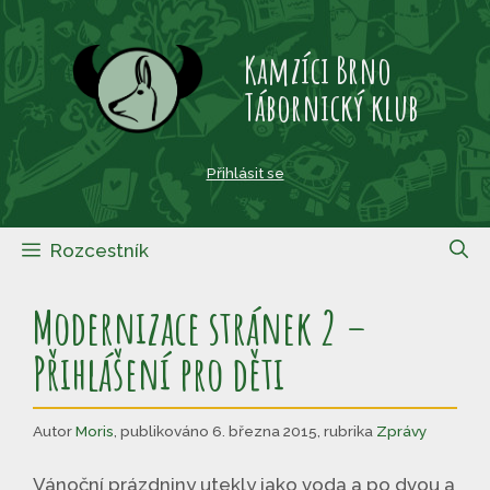
Přeskočit
na
Kamzíci Brno
obsah
Tábornický klub
Přihlásit se
Rozcestník
Modernizace stránek 2 –
Přihlášení pro děti
Autor
Moris
,
publikováno 6. března 2015
,
rubrika
Zprávy
Vánoční prázdniny utekly jako voda a po dvou a