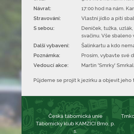
Návrat:
17:00 hod na nám. Karl
Stravování:
Vlastní jídlo a pití sb
S sebou:
Deníček, tužka, uzlák
svačinu. Vše sbaleno 
Další vybavení:
Šalinkartu a kdo nemá
Poznámka:
Prosím, vybavte své 
Vedoucí akce:
Martin 'Smrky' Smrkal,
Půjdeme se projít k jezírku a objevit jeh
Česká tábornická unie
Trnko
Tábornický klub KAMZÍCI Brno, p.
s.