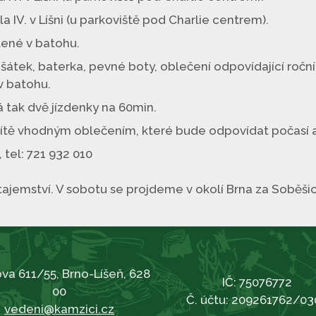
a IV. v Líšni (u parkoviště pod Charlie centrem).
alené v batohu.
, šátek, baterka, pevné boty, oblečení odpovídající ročn
v batohu.
 tak dvě jízdenky na 60min.
dítě vhodným oblečením, které bude odpovídat počasí 
 tel: 721 932 010
o tajemství. V sobotu se projdeme v okolí Brna za Soběši
va 611/55, Brno-Líšeň, 628
IČ: 75076772
00
Č. účtu: 209261762/03
vedeni@kamzici.cz