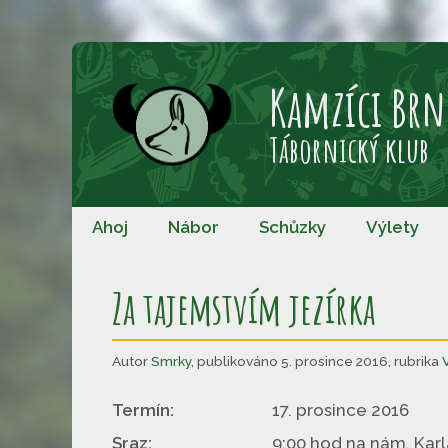
Přeskočit
na
Kamzíci Brn
obsah
Tábornický klub
Ahoj
Nábor
Schůzky
Výlety
Za tajemstvím jezírka
Autor
Smrky
,
publikováno 5. prosince 2016
,
rubrika
Termín:
17. prosince 2016
Sraz:
9:00 hod na nám. Karla