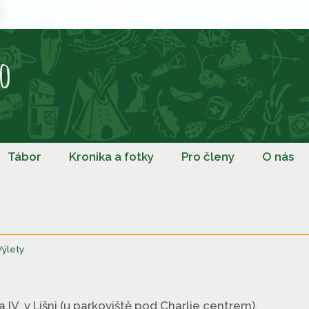
o
Tábor
Kronika a fotky
Pro členy
O nás
Výlety
 IV. v Líšni (u parkoviště pod Charlie centrem).