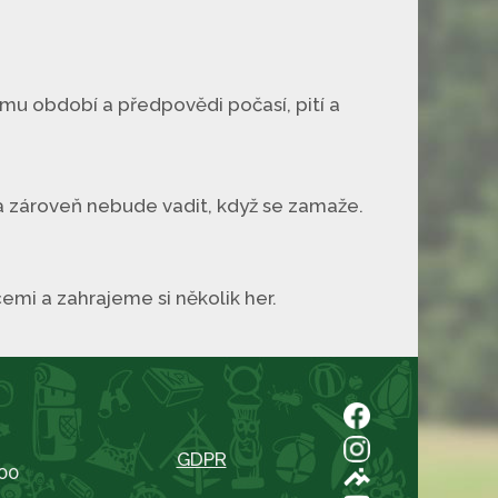
ímu období a předpovědi počasí, pití a
a zároveň nebude vadit, když se zamaže.
cemi a zahrajeme si několik her.
GDPR
00