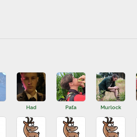
Had
Paťa
Murlock