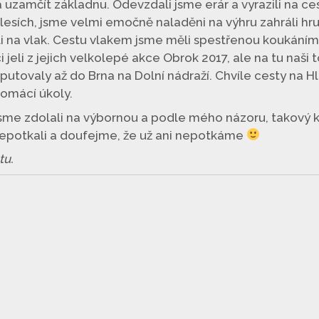
a uzamčít základnu. Odevzdali jsme erár a vyrazili na ce
lesích, jsme velmi emočně naladěni na výhru zahráli hr
i na vlak. Cestu vlakem jsme měli spestřenou koukáním
i jeli z jejich velkolepé akce Obrok 2017, ale na tu naš
utovaly až do Brna na Dolní nádraží. Chvíle cesty na Hl
domácí úkoly.
jsme zdolali na výbornou a podle mého názoru, takový 
nepotkali a doufejme, že už ani nepotkáme
tu.