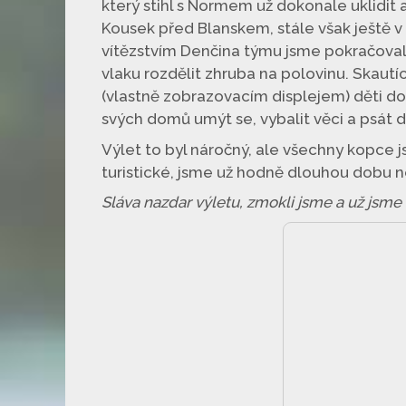
který stihl s Normem už dokonale uklidit 
Kousek před Blanskem, stále však ještě v 
vítězstvím Denčina týmu jsme pokračoval
vlaku rozdělit zhruba na polovinu. Skautíc
(vlastně zobrazovacím displejem) děti dop
svých domů umýt se, vybalit věci a psát 
Výlet to byl náročný, ale všechny kopce 
turistické, jsme už hodně dlouhou dobu 
Sláva nazdar výletu, zmokli jsme a už jsme 