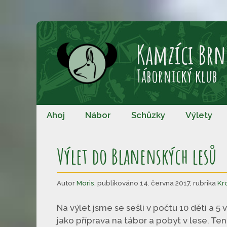
Přeskočit
na
Kamzíci Brn
obsah
Tábornický klub
Ahoj
Nábor
Schůzky
Výlety
Výlet do Blanenských lesů
Autor
Moris
,
publikováno 14. června 2017
,
rubrika
Kr
Na výlet jsme se sešli v počtu 10 dětí a 5
jako příprava na tábor a pobyt v lese. Ten