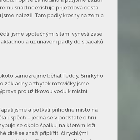
terému snad neexistuje příjezdová cesta.
nu jsme nalezli. Tam padly krosny na zem a
dli, jsme společnými silami vynesli zase
e základnou a už unavení padly do spacáků
de okolo samozřejmě běhal Teddy, Smrkyho
 do základny a zbytek rozcvičky jsme
ýprava pro užitkovou vodu k místní
Ťapali jsme a potkali příhodné místo na
ěla úspěch – jedná se v podstatě o hru
ohybuje se okolo špalku, na kterém leží
 dítě se snaží připlížit, či rychlými