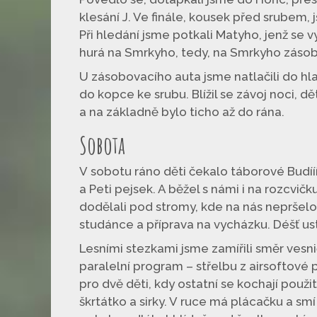
klesání J. Ve finále, kousek před srubem, 
Při hledání jsme potkali Matyho, jenž se v
hurá na Smrkyho, tedy, na Smrkyho zásob
U zásobovacího auta jsme natlačili do hl
do kopce ke srubu. Blížil se závoj noci, 
a na základně bylo ticho až do rána.
Sobota
V sobotu ráno děti čekalo táborové Budíí
a Peti pejsek. A běžel s námi i na rozcvič
dodělali pod stromy, kde na nás nepršelo
studánce a příprava na vycházku. Déšť ust
Lesními stezkami jsme zamířili směr vesni
paralelní program – střelbu z airsoftové 
pro dvě děti, kdy ostatní se kochají použ
škrtátko a sirky. V ruce má plácačku a smí 