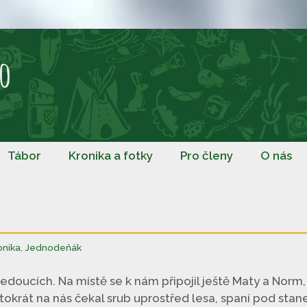
o
Tábor
Kronika a fotky
Pro členy
O nás
onika
,
Jednodeňák
 vedoucích. Na místě se k nám připojil ještě Maty a Nor
tokrát na nás čekal srub uprostřed lesa, spaní pod stane