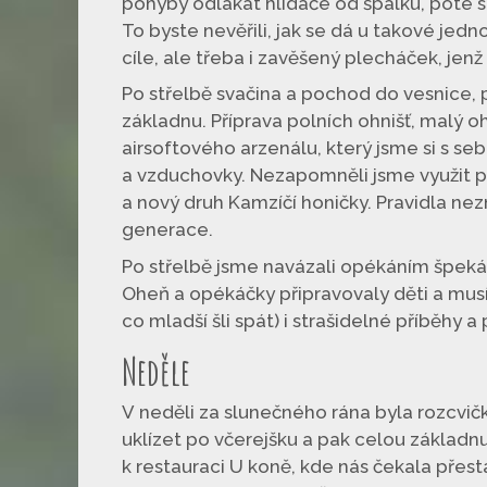
pohyby odlákat hlídače od špalku, poté se
To byste nevěřili, jak se dá u takové jed
cíle, ale třeba i zavěšený plecháček, jenž
Po střelbě svačina a pochod do vesnice, 
základnu. Příprava polních ohnišť, malý 
airsoftového arzenálu, který jsme si s seb
a vzduchovky. Nezapomněli jsme využit pl
a nový druh Kamzíčí honičky. Pravidla nez
generace.
Po střelbě jsme navázali opékáním špekáč
Oheň a opékáčky připravovaly děti a musím
co mladší šli spát) i strašidelné příběhy a
Neděle
V neděli za slunečného rána byla rozcvička
uklízet po včerejšku a pak celou základn
k restauraci U koně, kde nás čekala přes