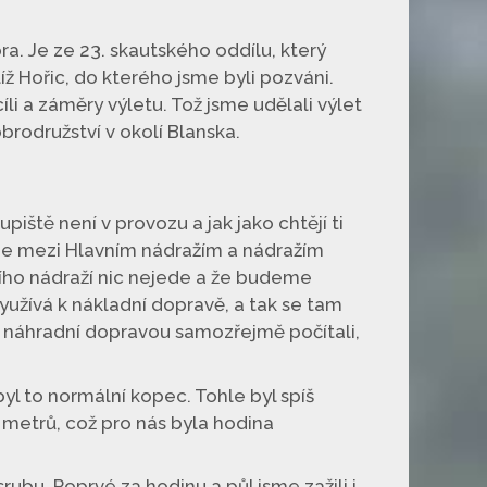
a. Je ze 23. skautského oddílu, který
ž Hořic, do kterého jsme byli pozváni.
li a záměry výletu. Tož jsme udělali výlet
rodružství v okolí Blanska.
iště není v provozu a jak jako chtějí ti
eje mezi Hlavním nádražím a nádražím
ního nádraží nic nejede a že budeme
yužívá k nákladní dopravě, a tak se tam
 s náhradní dopravou samozřejmě počítali,
yl to normální kopec. Tohle byl spíš
metrů, což pro nás byla hodina
rubu. Poprvé za hodinu a půl jsme zažili i