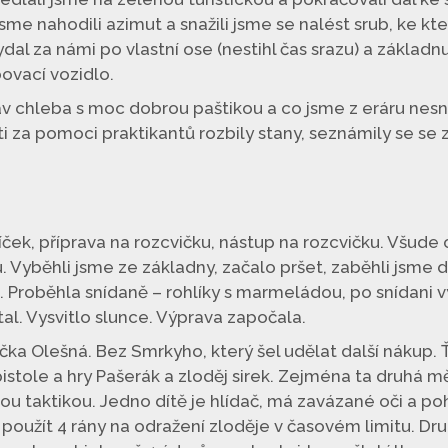
jsme nahodili azimut a snažili jsme se nalést srub, ke k
ydal za námi po vlastní ose (nestihl čas srazu) a základ
ovací vozidlo.
av chleba s moc dobrou paštikou a co jsme z eráru nesně
děti za pomoci praktikantů rozbily stany, seznámily se s
íček, příprava na rozcvičku, nástup na rozcvičku. Všu
ku. Vyběhli jsme ze základny, začalo pršet, zaběhli jsme
. Proběhla snídaně – rohlíky s marmeládou, po snídani v
al. Vysvitlo slunce. Výprava započala.
čka Olešná. Bez Smrkyho, který šel udělat další nákup. 
pistole a hry Pašerák a zloděj sirek. Zejména ta druhá m
itou taktikou. Jedno dítě je hlídač, má zavázané oči a p
použít 4 rány na odražení zloděje v časovém limitu. Druhé