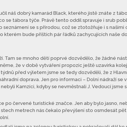
il náš dobrý kamarád Black, kterého jistě znáte z tábor
 se tábora týče. Právě tento oddíl spravuje i srub poblí
seznámení se s přírodou, což se ztotožňuje i s našimi cí
o kterém bude příštích pár řádků zachycujících naše dob
ží. Tam se mnoho dětí poprvé dozvědělo, že žádné nástup
něme, že v době vytváření propozic ještě uzavírka kol
 týdnů před výletem jsme se tedy dozvěděli, že z Hlav
áhradní doprava. Jen pro informaci – Dolní nádraží se v
 by nebyli Kamzíci, kdyby se nevměstnali J. Vedoucí jsme
 po červené turistické značce. Jen aby bylo jasno, neb
 stech metrech nás čekalo převýšení sto osmdesát pět 
lní.
dlali jsme na zelenou turistickou a pokračovali dál ke s