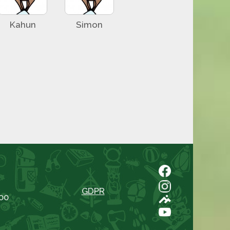
Kahun
Simon
GDPR
00