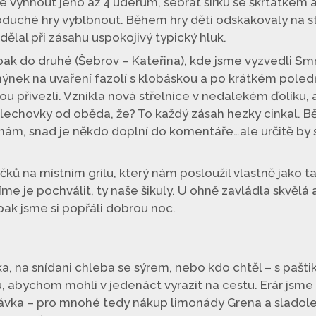
 vyhnout jeho až 4 úderům, sebrat sirku se škrtátkem a 
noduché hry vyblbnout. Během hry děti odskakovaly na s
 dělal při zásahu uspokojivý typický hluk.
pak do druhé (Šebrov – Kateřina), kde jsme vyzvedli Sm
ohýnek na uvaření fazolí s klobáskou a po krátkém poled
ou přivezli. Vznikla nová střelnice v nedalekém ďolíku, 
echovky od oběda, že? To každý zásah hezky cinkal. Běh
nám, snad je někdo doplní do komentáře…ale určitě by s
ků na místním grilu, který nám posloužil vlastně jako t
e je pochválit, ty naše šikuly. U ohně zavládla skvělá a
 pak jsme si popřáli dobrou noc.
, na snídani chleba se sýrem, nebo kdo chtěl – s paštiko
u, abychom mohli v jedenáct vyrazit na cestu. Erár jsme
távka – pro mnohé tedy nákup limonády Grena a sladoledu