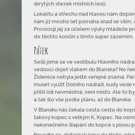
skrytých stezek místních lesů.
Lokalitu a střechu nad hlavou nám doporuč
nám již mnoho let pomáhá snad se vším, co
Provozují jej za účelem výuky mládeže pro 
do těchto končin s tímto super zázemím, 
Pátek
Sešli jsme se ve vestibulu Hlavního nádra
vedoucí dojet vlakem do Blanska? No řek
Židenice nebyla ještě veřejně známá. Pár
muset využít Dolního nádraží, kudy vede n
příliš lidí nevměstná, není místo. Ale to
a tak šlo vše podle plánu, až do Blanska.
V Blansku nás čekala cesta cesta do kopce
takový kopec s velkým K, Kopec. Na osmi
nekonečného šlapání do kopce s plnou po
Povedlo se, doťapkali jsme do Hořic, přese