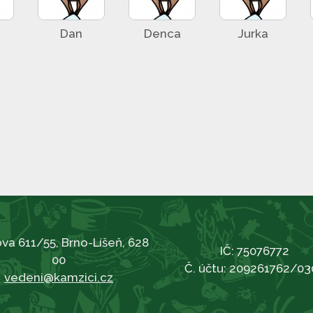
Dan
Denca
Jurka
va 611/55, Brno-Líšeň, 628
IČ: 75076772
00
Č. účtu: 209261762/03
vedeni@kamzici.cz