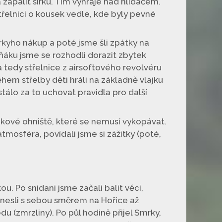
zapálit sirku. Tím vyhraje nad hlídačem.
třelnici o kousek vedle, kde byly pevné
rkyho nákup a poté jsme šli zpátky na
ňáku jsme se rozhodli dorazit zbytek
a tedy střelnice z airsoftového revolvéru
em střelby děti hráli na základně vlajku
tálo za to uchovat pravidla pro další
akové ohniště, které se nemusí vykopávat.
tmosféra, povídali jsme si zážitky (poté,
u. Po snídani jsme začali balit věci,
 nesli s sebou směrem na Hořice až
 (zmrzliny). Po půl hodině přijel Smrky,