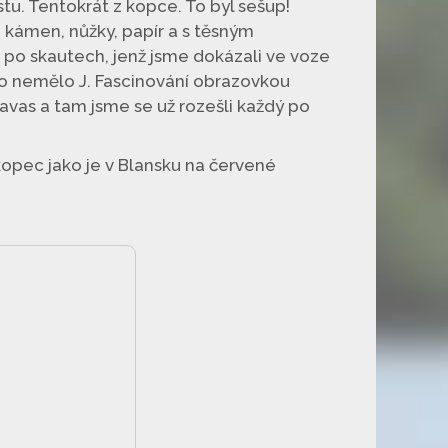
stu. Tentokrát z kopce. To byl sešup!
u kámen, nůžky, papír a s těsným
 po skautech, jenž jsme dokázali ve voze
i to nemělo J. Fascinování obrazovkou
avas a tam jsme se už rozešli každý po
kopec jako je v Blansku na červené