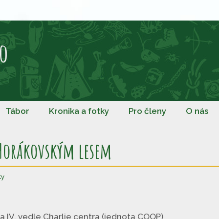
o
Tábor
Kronika a fotky
Pro členy
O nás
Horákovským lesem
ty
la IV. vedle Charlie centra (jednota COOP)