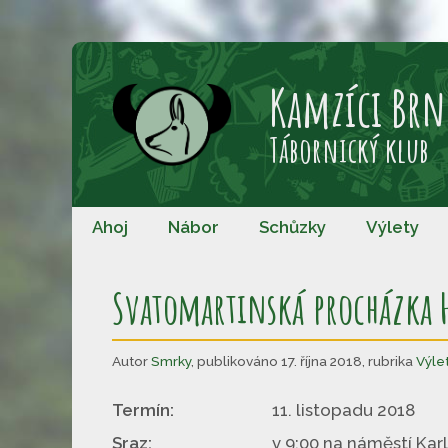
Přeskočit
na
Kamzíci Brn
obsah
Tábornický klub
Ahoj
Nábor
Schůzky
Výlety
Svatomartinská procházka 
Autor
Smrky
,
publikováno 17. října 2018
,
rubrika
Výle
Termín:
11. listopadu 2018
Sraz:
v 9:00 na náměstí Kar