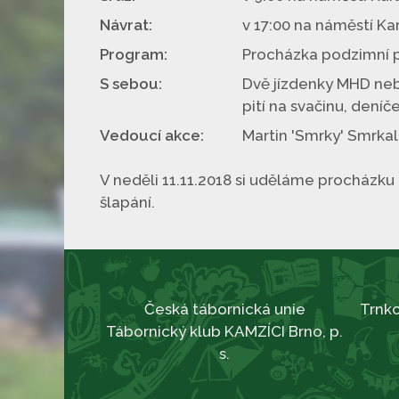
Návrat:
v 17:00 na náměstí Ka
Program:
Procházka podzimní p
S sebou:
Dvě jízdenky MHD nebo 
pití na svačinu, dení
Vedoucí akce:
Martin 'Smrky' Smrkal,
V neděli 11.11.2018 si uděláme procházk
šlapání.
Česká tábornická unie
Trnko
Tábornický klub KAMZÍCI Brno, p.
s.