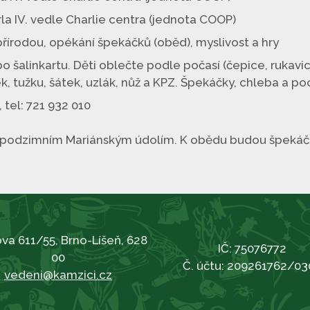
rla IV. vedle Charlie centra (jednota COOP)
řírodou, opékání špekáčků (oběd), myslivost a hry
šalinkartu. Děti oblečte podle počasí (čepice, rukavice,
ček, tužku, šátek, uzlák, nůž a KPZ. Špekáčky, chleba a
 tel: 721 932 010
u podzimním Mariánským údolím. K obědu budou špekáčky
va 611/55, Brno-Líšeň, 628
IČ: 75076772
00
Č. účtu: 209261762/03
vedeni@kamzici.cz