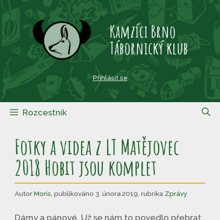
Přeskočit
na
Kamzíci Brno
obsah
Tábornický klub
Přihlásit se
Rozcestník
Fotky a videa z LT Matějovec
2018 Hobit jsou komplet
Autor
Moris
,
publikováno 3. února 2019
,
rubrika
Zprávy
Dámy a pánové. Už se nám to povedlo přebrat