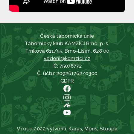
Česká tábornická unie
Tábornický klub KAMZÍCI Brno, p. s.
Trnkova 611/55, Brno-Líšeň, 628 00
vedeni@kamzici.cz
IČ: 75076772
Č. účtu: 209261762/0300
GDPR
V roce 2022 vytvořili:
Karas
,
Moris
,
Stoupa