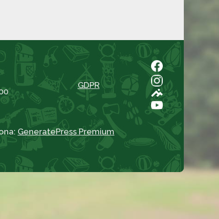
GDPR
00
ona:
GeneratePress Premium