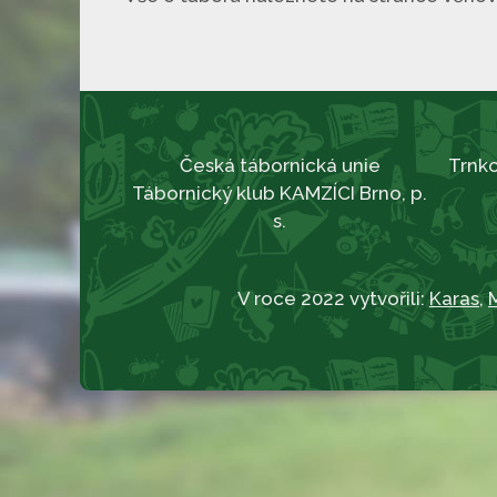
Česká tábornická unie
Trnko
Tábornický klub KAMZÍCI Brno, p.
s.
V roce 2022 vytvořili:
Karas
,