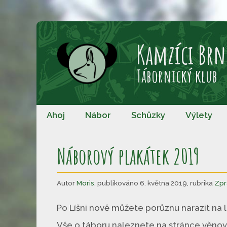
Přeskočit
na
Kamzíci Brn
obsah
Tábornický klub
Ahoj
Nábor
Schůzky
Výlety
Náborový plakátek 2019
Autor
Moris
,
publikováno 6. května 2019
,
rubrika
Zpr
Po Líšni nově můžete porůznu narazit na 
Vše o táboru naleznete na stránce věno