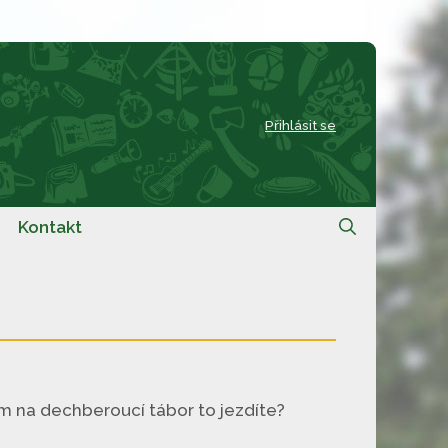
Přihlásit se
Kontakt
am na dechberoucí tábor to jezdíte?