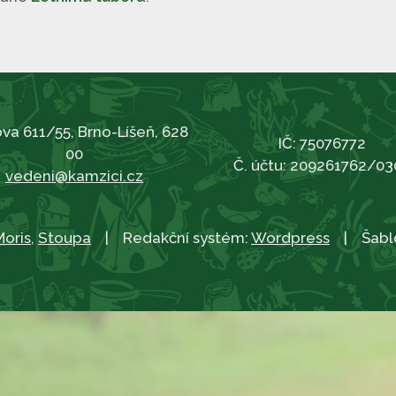
va 611/55, Brno-Líšeň, 628
IČ: 75076772
00
Č. účtu: 209261762/03
vedeni@kamzici.cz
Moris
,
Stoupa
| Redakční systém:
Wordpress
| Šabl