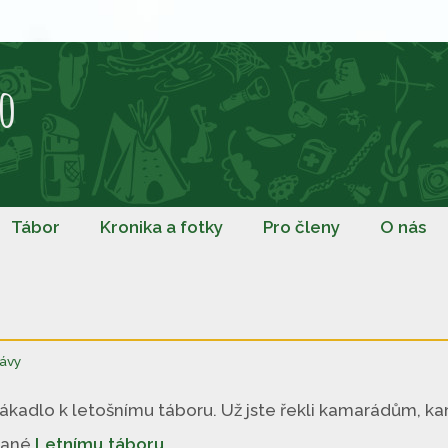
o
Tábor
Kronika a fotky
Pro členy
O nás
ávy
lákadlo k letošnímu táboru. Už jste řekli kamarádům, k
vané
Letnímu táboru
.