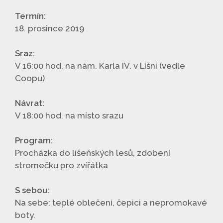
Termín:
18. prosince 2019
Sraz:
V 16:00 hod. na nám. Karla IV. v Líšni (vedle
Coopu)
Návrat:
V 18:00 hod. na místo srazu
Program:
Procházka do líšeňských lesů, zdobení
stromečku pro zvířátka
S sebou:
Na sebe: teplé oblečení, čepici a nepromokavé
boty.