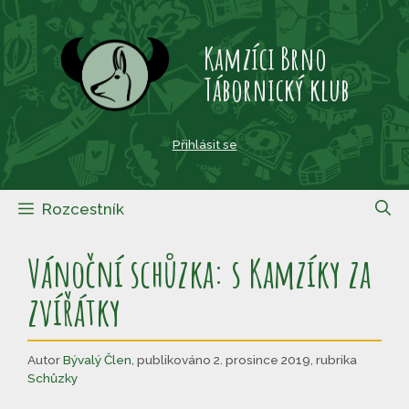
Přeskočit
na
Kamzíci Brno
obsah
Tábornický klub
Přihlásit se
Rozcestník
Vánoční schůzka: s Kamzíky za
zvířátky
Autor
Bývalý Člen
,
publikováno 2. prosince 2019
,
rubrika
Schůzky