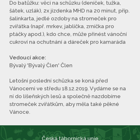
Do batůžku: věci na schůzku (deníček, tužka,
šátek, uzlák), 2x jízdenka MHD na 20 minut, příp.
šalinkarta, jedlé ozdoby na stromeček pro
zvířátka (např. mrkev, jablíčka, zrníčka pro
ptáčky apod.), kdo chce, může přinést vánoční
cukroví na ochutnání a dáreček pro kamaráda
Vedoucí akce:
Bývalý 'Bývalý Člen' Člen
Letošní poslední schůzka se koná před
Vánocemi ve středu 18.12.2019. Vydáme se na
ní do líšeňských lesů a společně nazdobíme
stromeček zvířátkům, aby měla také pěkné
Vánoce.
Česká tábornická unie