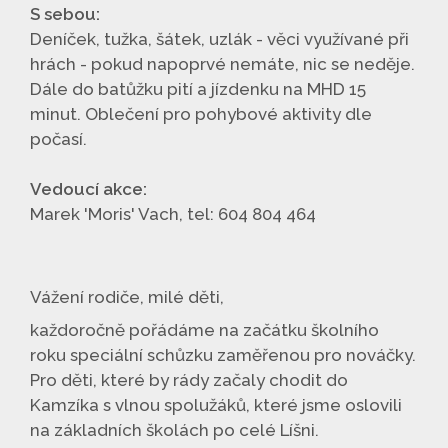
S sebou:
Deníček, tužka, šátek, uzlák - věci využívané při
hrách - pokud napoprvé nemáte, nic se neděje.
Dále do batůžku pití a jízdenku na MHD 15
minut. Oblečení pro pohybové aktivity dle
počasí.
Vedoucí akce:
Marek 'Moris' Vach, tel: 604 804 464
Vážení rodiče, milé děti,
každoročně pořádáme na začátku školního
roku speciální schůzku zaměřenou pro nováčky.
Pro děti, které by rády začaly chodit do
Kamzíka s vlnou spolužáků, které jsme oslovili
na základních školách po celé Líšni.