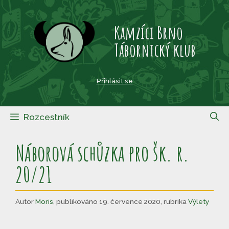
Přeskočit
na
Kamzíci Brno
obsah
Tábornický klub
Přihlásit se
Rozcestník
Náborová schůzka pro šk. r.
20/21
Autor
Moris
,
publikováno 19. července 2020
,
rubrika
Výlety