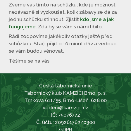
Zveme vás tímto na schůzku, kde je možnost
nezávazně si vyzkoušet, kolik zábavy se dá za
jednu schůzku stihnout. Zjistit
kdo jsme a jak
fungujeme
. Zda by se vám s námi líbilo.
Rádi zodpovíme jakékoliv otázky ještě před
schůzkou. Stačí přijít o 10 minut dřív a vedoucí
se vám budou věnovat.
Těšíme se na vás!
Česká tábornická unie
Tábornický klub KAMZÍCI Brno, p. s.
Trnkova 611/55, Brno-Líšeň, 628 00
vedeni@kamzici.cz
IČ: 75076772
Č. účtu: 209261762/0300
GDPR