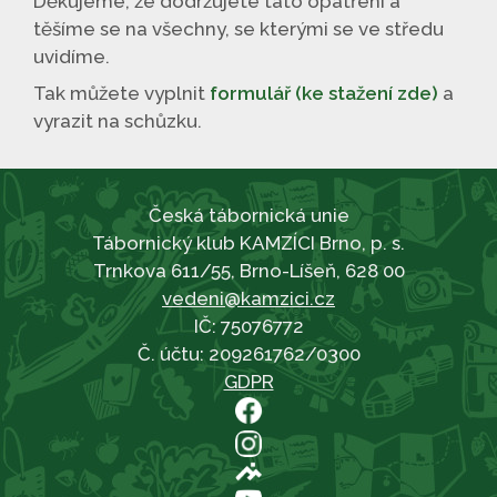
Děkujeme, že dodržujete tato opatření a
těšíme se na všechny, se kterými se ve středu
uvidíme.
Tak můžete vyplnit
formulář (ke stažení zde)
a
vyrazit na schůzku.
Česká tábornická unie
Tábornický klub KAMZÍCI Brno, p. s.
Trnkova 611/55, Brno-Líšeň, 628 00
vedeni@kamzici.cz
IČ: 75076772
Č. účtu: 209261762/0300
GDPR