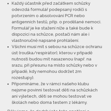
Každý účastník před začátkem schůzky
odevzdá formulář podepsaný rodiči s
potvrzením o absolvování PCR nebo
antigenních testů, příp. o prodělané nemoci.
Formulář je ke stažení níže a také bude k
dispozici na schůzce, postačí nám ale i
vlastnoručně napsané prohlášení.
Všichni musí mít s sebou na schůzce ochranu
úst (rouška/respirátor), kterou v případě
nutnosti budou mít nasazenou (např. na
srazu, při přesunu na místo schůzky nebo v
případě, kdy nemohou dodržet 2m
rozestupy).
Připomínáme, že v rámci našeho klubu
nejsme povinni testovat děti na schůzkách
ani výletech, děti se mohou testovat ve
školách nebo doma testem z lékárny.