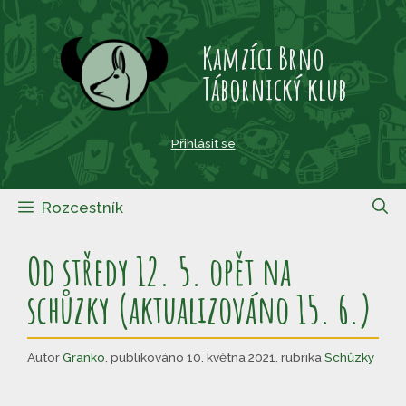
Přeskočit
na
Kamzíci Brno
obsah
Tábornický klub
Přihlásit se
Rozcestník
Od středy 12. 5. opět na
schůzky (aktualizováno 15. 6.)
Autor
Granko
,
publikováno 10. května 2021
,
rubrika
Schůzky