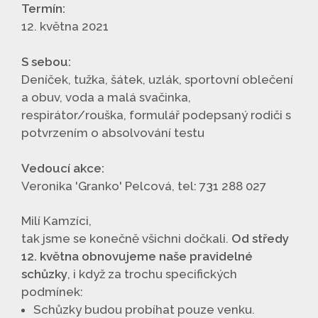
Termín:
12. května 2021
S sebou:
Deníček, tužka, šátek, uzlák, sportovní oblečení
a obuv, voda a malá svačinka,
respirátor/rouška, formulář podepsaný rodiči s
potvrzením o absolvování testu
Vedoucí akce:
Veronika 'Granko' Pelcová, tel: 731 288 027
Milí Kamzíci,
tak jsme se konečně všichni dočkali.
Od středy
12. května obnovujeme naše pravidelné
schůzky
, i když za trochu specifických
podmínek:
Schůzky budou probíhat pouze venku.