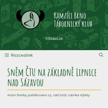
Přeskočit
na
Kamzíci Brno
obsah
Tábornický klub
Přihlásit se
Rozcestník
Sněm ČTU na základně Lipnice
nad Sázavou
Autor
Smrky
,
publikováno 15. září 2022
,
rubrika
Výlety