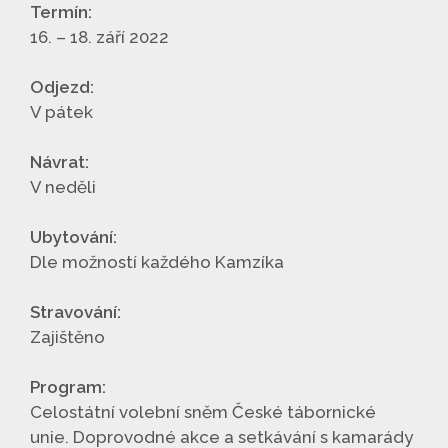
Termín:
16. – 18. září 2022
Odjezd:
V pátek
Návrat:
V neděli
Ubytování:
Dle možností každého Kamzíka
Stravování:
Zajištěno
Program:
Celostátní volební sněm České tábornické
unie. Doprovodné akce a setkávání s kamarády