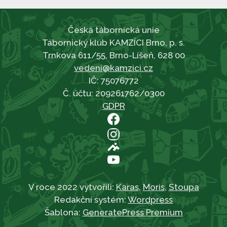
Česká tábornická unie
Tábornický klub KAMZÍCI Brno, p. s.
Trnkova 611/55, Brno-Líšeň, 628 00
vedeni@kamzici.cz
IČ: 75076772
Č. účtu: 209261762/0300
GDPR
V roce 2022 vytvořili:
Karas
,
Moris
,
Stoupa
Redakční systém:
Wordpress
Šablona:
GeneratePress Premium