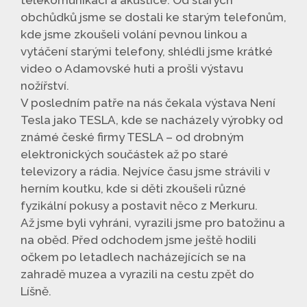
obchůdků jsme se dostali ke starým telefonům,
kde jsme zkoušeli volání pevnou linkou a
vytáčení starými telefony, shlédli jsme krátké
video o Adamovské huti a prošli výstavu
nožířství.
V posledním patře na nás čekala výstava Není
Tesla jako TESLA, kde se nacházely výrobky od
známé české firmy TESLA – od drobným
elektronických součástek až po staré
televizory a rádia. Nejvíce času jsme strávili v
herním koutku, kde si děti zkoušeli různé
fyzikální pokusy a postavit něco z Merkuru.
Až jsme byli vyhráni, vyrazili jsme pro batožinu a
na oběd. Před odchodem jsme ještě hodili
očkem po letadlech nacházejících se na
zahradě muzea a vyrazili na cestu zpět do
Líšně.