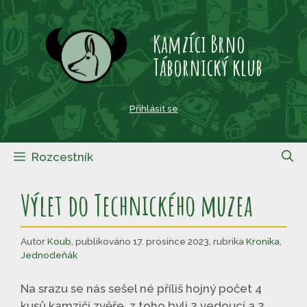
Přeskočit
na
Kamzíci Brno
obsah
Tábornický klub
Přihlásit se
Rozcestník
Výlet do Technického muzea
Autor
Koub
,
publikováno 17. prosince 2023
,
rubrika
Kronika
,
Jednodeňák
Na srazu se nás sešel né příliš hojný počet 4
kusů kamzičí zvěře, z toho byli 2 vedoucí a 2