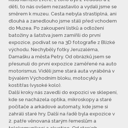
děti, to nás ovšem nezastavilo a vydali jsme se
směrem k muzeu. Cesta nebyla strastiplná, ani
dlouhá a zanedlouho jsme stáli před vchodem
do Muzea. Po zakoupení lístků a odložení
batožiny a šatstva jsem zamířili do první
expozice, podívat se na 3D fotografie z Blízké
východu. Nechyběly fotky Jeruzaléma,
Damašku a města Petry. Od obrázků jsem se
přesunuli do první expozice zaměřené na auto
motorismus. Viděli jsme stará auta vyráběná v
bývalém Východním bloku, motocykly a
kostitřas (vysoké kolo).
Další kroky nás zavedli do expozici ve sklepení,
kde se nacházela optika, mikroskopy a staré
počítače a arkádové automaty, kde jsme si
zahráli staré hry. Další na řadě byla expozice v
2. patře věnovaná starým řemeslům a
telekomunikaci a akustice. Od starých