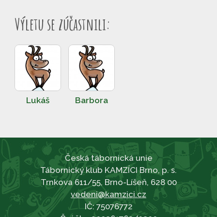
Výletu se zúčastnili:
Lukáš
Barbora
Česká tábornická unie
Tábornický klub KAMZÍCI Brno, p. s.
Trnkova 611/55, Brno-Líšeň, 628 00
vedeni@kamzici.cz
IČ: 75076772