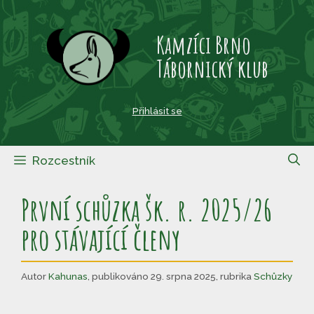
Přeskočit
na
Kamzíci Brno
obsah
Tábornický klub
Přihlásit se
Rozcestník
První schůzka šk. r. 2025/26
pro stávající členy
Autor
Kahunas
,
publikováno 29. srpna 2025
,
rubrika
Schůzky