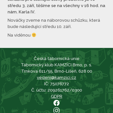
středu 3. září, těšíme se na všechny v 16 hod. na
nám. Karla IV.
Nováčky zveme na náborovou schůzku, která
bude následující středu 10. září.
Na viděnou
Česká tábornická unie
Tábornický klub KAMZÍCI Brno, p. s.
Trnkova 611/55, Brno-Líšeň, 628 00
vedeni@kamzici.cz
IČ: 75076772
Č. účtu: 209261762/0300
GDPR