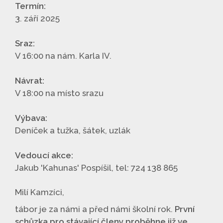
Termín:
3. září 2025
Sraz:
V 16:00 na nám. Karla IV.
Návrat:
V 18:00 na místo srazu
Výbava:
Deníček a tužka, šátek, uzlák
Vedoucí akce:
Jakub 'Kahunas' Pospíšil, tel: 724 138 865
Milí Kamzíci,
tábor je za námi a před námi školní rok.
První
schůzka pro stávající členy proběhne již ve