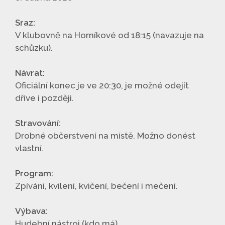
Sraz:
V klubovně na Horníkové od 18:15 (navazuje na
schůzku).
Návrat:
Oficiální konec je ve 20:30, je možné odejít
dříve i později.
Stravování:
Drobné občerstvení na místě. Možno donést
vlastní.
Program:
Zpívání, kvílení, kvičení, bečení i mečení.
Výbava:
Hudební nástroj (kdo má).