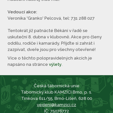
Vedoucí akce:
Veronika 'Granko' Pelcová, tel: 731 288 027
Tentokrát již patnácté Békání v řadě se
uskuteční 8. dubna v klubovně. Akce pro členy
oddílu, rodiče i kamarády. Přijďte si zahrát i
zazpívat, dveře jsou pro všechny otevřené!
Více o těchto polopravidelných akcích je
napsáno na stránce
výlety
.
Česká tábornická unie
Tábornický klub KAMZÍCI Brno, p. s.
Trnkova 611/55, Brno-Líšeň, 628 00
vedeni@kamzici.cz
IČ: 75076772