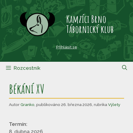
Přeskočit
na
Kamzíci Brno
obsah
Tábornický klub
Přihlásit se
Rozcestník
Békání XV
Autor
Granko
,
publikováno 26. března 2026
,
rubrika
Výlety
Termín:
8. dubna 2026