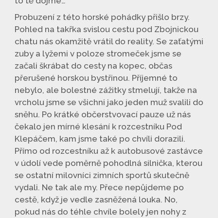
to tě dojme…’’
Probuzení z této horské pohádky přišlo brzy.
Pohled na takřka svislou cestu pod Zbojnickou
chatu nás okamžitě vrátil do reality. Se zaťatými
zuby a lyžemi v poloze stromeček jsme se
začali škrábat do cesty na kopec, občas
přerušené horskou bystřinou. Příjemné to
nebylo, ale bolestné zážitky stmelují, takže na
vrcholu jsme se všichni jako jeden muž svalili do
sněhu. Po krátké občerstvovací pauze už nás
čekalo jen mírné klesání k rozcestníku Pod
Klepáčem, kam jsme také po chvíli dorazili.
Přímo od rozcestníku až k autobusové zastávce
v údolí vede poměrně pohodlná silnička, kterou
se ostatní milovníci zimních sportů skutečně
vydali. Ne tak ale my. Přece nepůjdeme po
cestě, když je vedle zasněžená louka. No,
pokud nás do téhle chvíle bolely jen nohy z