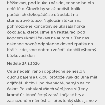
běžkování, pod loukou nás do jednoho bolelo
celé tělo. Člověk by se až podivil, kolik
parádních držkopádů se dá udělat na
stometrové louce. Nejlepším lékem na
pohmožděné končetiny se ukázala horká
čokoláda, kterou jsme si v restauraci pod
kopcem ukrátili čekání na autobus. Ten nás
nakonec pozdě odpoledne dovezl zpátky do
Králík, kde jsme dobrou večeří ukončili výborný
běžkovací den.
Neděle 25.1.2026
Celé nedělní ráno i dopoledne se neslo v
duchu balení a úklidu, protože vlak do Brna měl
odjíždět už chvíli po dvanácté, nebylo na co
čekat. Po zabalení všech věcí jsme si (tedy
kromě úklidové čety) zahráli nějaké hry a
zasněženém náměstí a i přes lehký skluz jsme v