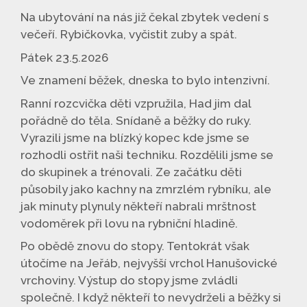
Na ubytování na nás již čekal zbytek vedení s
večeří. Rybičkovka, vyčistit zuby a spát.
Pátek 23.5.2026
Ve znamení běžek, dneska to bylo intenzivní.
Ranní rozcvička děti vzpružila, Had jim dal
pořádně do těla. Snídaně a běžky do ruky.
Vyrazili jsme na blízký kopec kde jsme se
rozhodli ostřit naši techniku. Rozdělili jsme se
do skupinek a trénovali. Ze začátku děti
působily jako kachny na zmrzlém rybníku, ale
jak minuty plynuly někteří nabrali mrštnost
vodoměrek při lovu na rybniční hladině.
Po obědě znovu do stopy. Tentokrát však
útočíme na Jeřáb, nejvyšší vrchol Hanušovické
vrchoviny. Výstup do stopy jsme zvládli
společně. I když někteří to nevydrželi a běžky si