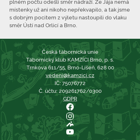
plném počtu odešli směr nádraží. Že Jája nemá
místenky už ani nikoho nepřekvapilo, a tak jsme
s dobrým pocitem z výletu nastoupili do vlaku
směr Ústí nad Orlicí a Brno.
Česká tábornická unie
Tábornický klub KAMZÍCI Brno, p. s.
Trnkova 611/55, Brno-Líšeň, 628 00
vedeni@kamzici.cz
IČ: 75076772
Č. účtu: 209261762/0300
GDPR