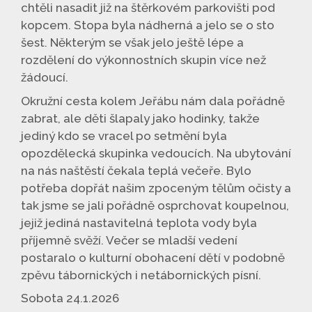
chtěli nasadit již na štěrkovém parkovišti pod
kopcem. Stopa byla nádherná a jelo se o sto
šest. Některým se však jelo ještě lépe a
rozdělení do výkonnostních skupin více než
žádoucí.
Okružní cesta kolem Jeřábu nám dala pořádně
zabrat, ale děti šlapaly jako hodinky, takže
jediný kdo se vracel po setmění byla
opozdělecká skupinka vedoucích. Na ubytování
na nás naštěstí čekala teplá večeře. Bylo
potřeba dopřát našim zpoceným tělům očisty a
tak jsme se jali pořádně osprchovat koupelnou,
jejiž jediná nastavitelná teplota vody byla
příjemně svěží. Večer se mladší vedení
postaralo o kulturní obohacení dětí v podobně
zpěvu tábornických i netábornických písní.
Sobota 24.1.2026