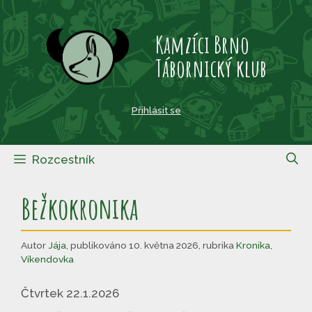
Přeskočit
na
Kamzíci Brno
obsah
Tábornický klub
Přihlásit se
Rozcestník
Bežkokronika
Autor
Jája
,
publikováno 10. května 2026
,
rubrika
Kronika
,
Víkendovka
Čtvrtek 22.1.2026