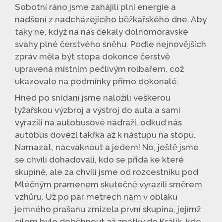
Sobotní ráno jsme zahájili plní energie a
nadšení z nadcházejícího běžkařského dne. Aby
taky ne, když na nás čekaly dolnomoravské
svahy plné čerstvého sněhu. Podle nejnovějších
zpráv měla být stopa dokonce čerstvě
upravená místním pečlivým rolbařem, což
ukazovalo na podmínky přímo dokonalé.
Hned po snídani jsme naložili veškerou
lyžařskou výzbroj a výstroj do auta a sami
vyrazili na autobusové nádraží, odkud nás
autobus dovezl takřka až k nástupu na stopu.
Namazat, nacvaknout a jedem! No, ještě jsme
se chvíli dohadovali, kdo se přidá ke které
skupině, ale za chvíli jsme od rozcestníku pod
Mléčným pramenem skutečně vyrazili směrem
vzhůru. Už po pár metrech nám v oblaku
jemného prašanu zmizela první skupina, jejímž
cílem bylo doběhnout až zpátky do Králík, kde