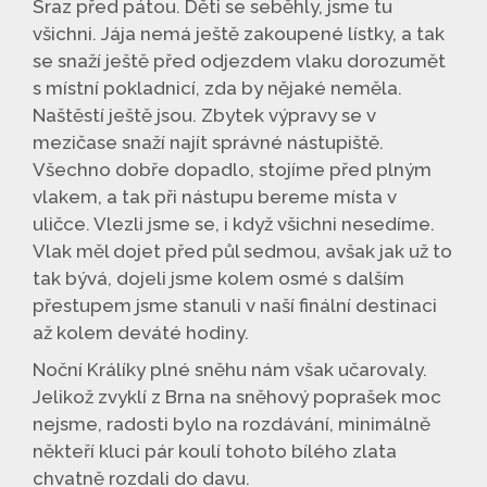
Sraz před pátou. Děti se seběhly, jsme tu
všichni. Jája nemá ještě zakoupené lístky, a tak
se snaží ještě před odjezdem vlaku dorozumět
s místní pokladnicí, zda by nějaké neměla.
Naštěstí ještě jsou. Zbytek výpravy se v
mezičase snaží najít správné nástupiště.
Všechno dobře dopadlo, stojíme před plným
vlakem, a tak při nástupu bereme místa v
uličce. Vlezli jsme se, i když všichni nesedíme.
Vlak měl dojet před půl sedmou, avšak jak už to
tak bývá, dojeli jsme kolem osmé s dalším
přestupem jsme stanuli v naší finální destinaci
až kolem deváté hodiny.
Noční Králíky plné sněhu nám však učarovaly.
Jelikož zvyklí z Brna na sněhový poprašek moc
nejsme, radosti bylo na rozdávání, minimálně
někteří kluci pár koulí tohoto bílého zlata
chvatně rozdali do davu.