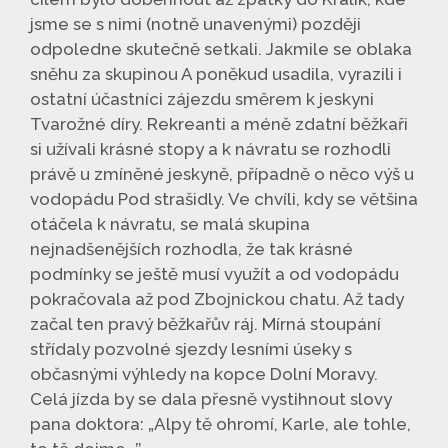
jsme se s nimi (notně unavenými) později
odpoledne skutečně setkali. Jakmile se oblaka
sněhu za skupinou A poněkud usadila, vyrazili i
ostatní účastníci zájezdu směrem k jeskyni
Tvarožné díry. Rekreanti a méně zdatní běžkaři
si užívali krásné stopy a k návratu se rozhodli
právě u zmíněné jeskyně, případně o něco výš u
vodopádu Pod strašidly. Ve chvíli, kdy se většina
otáčela k návratu, se malá skupina
nejnadšenějších rozhodla, že tak krásné
podmínky se ještě musí využít a od vodopádu
pokračovala až pod Zbojnickou chatu. Až tady
začal ten pravý běžkařův ráj. Mírná stoupání
střídaly pozvolné sjezdy lesními úseky s
občasnými výhledy na kopce Dolní Moravy.
Celá jízda by se dala přesně vystihnout slovy
pana doktora: „Alpy tě ohromí, Karle, ale tohle,