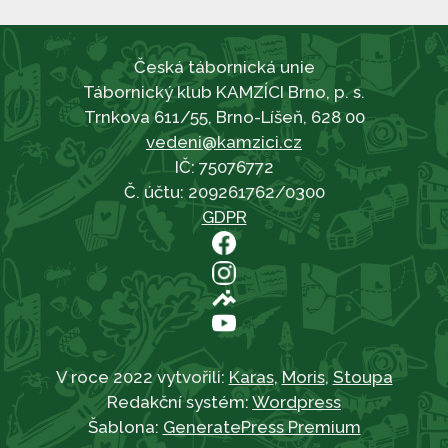
Česká tábornická unie
Tábornický klub KAMZÍCI Brno, p. s.
Trnkova 611/55, Brno-Líšeň, 628 00
vedeni@kamzici.cz
IČ: 75076772
Č. účtu: 209261762/0300
GDPR
V roce 2022 vytvořili:
Karas
,
Moris
,
Stoupa
Redakční systém:
Wordpress
Šablona:
GeneratePress Premium