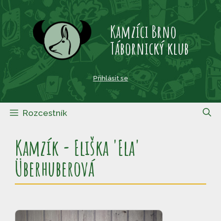
Přeskočit
na
Kamzíci Brno
obsah
Tábornický klub
Přihlásit se
Rozcestník
Kamzík - Eliška 'Ela'
Überhuberová