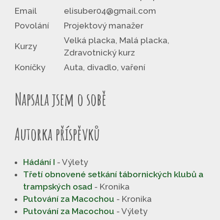
Email
elisuber04@gmail.com
Povolání
Projektový manažer
Velká placka, Malá placka,
Kurzy
Zdravotnický kurz
Koníčky
Auta, divadlo, vaření
Napsala jsem o sobě
Autorka příspěvků
Hádání I
- Výlety
Třetí obnovené setkání tábornických klubů a
trampských osad
- Kronika
Putování za Macochou
- Kronika
Putování za Macochou
- Výlety