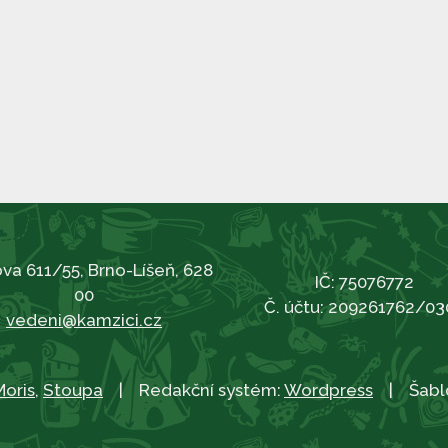
va 611/55, Brno-Líšeň, 628
IČ: 75076772
00
Č. účtu: 209261762/03
vedeni@kamzici.cz
Moris
,
Stoupa
| Redakční systém:
Wordpress
| Šabl