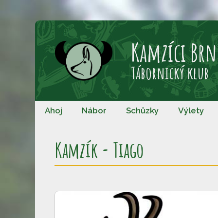
Přeskočit
na
Kamzíci Brn
obsah
Tábornický klub
Ahoj
Nábor
Schůzky
Výlety
Kamzík - Tiago