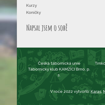
Kurzy
Koníčky
Napsal jsem o sobě
Česká tábornická unie
Trnko
Tábornický klub KAMZÍCI Brno, p.
s.
V roce 2022 vytvořili:
Karas
,