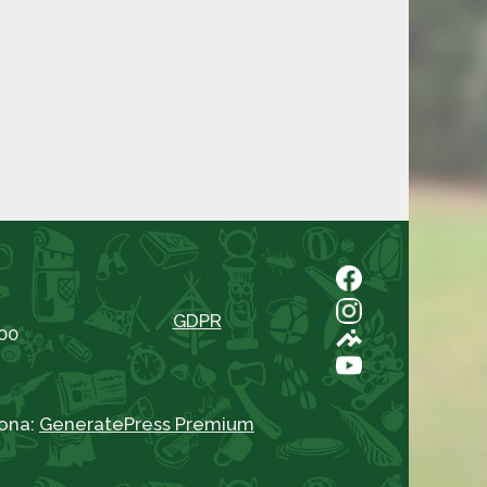
GDPR
00
ona:
GeneratePress Premium