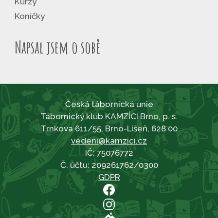
Kurzy
Koníčky
Napsal jsem o sobě
Česká tábornická unie
Tábornický klub KAMZÍCI Brno, p. s.
Trnkova 611/55, Brno-Líšeň, 628 00
vedeni@kamzici.cz
IČ: 75076772
Č. účtu: 209261762/0300
GDPR