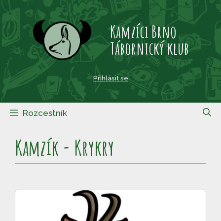
Přeskočit
na
Kamzíci Brno
obsah
Tábornický klub
Přihlásit se
Rozcestník
Kamzík - Krykry