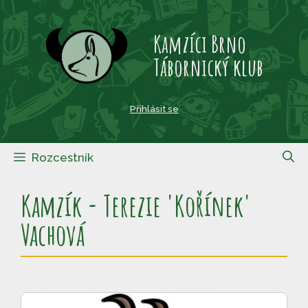
Přeskočit
na
Kamzíci Brno
obsah
Tábornický klub
Přihlásit se
Rozcestník
Kamzík - Terezie 'Kořínek'
Vachová