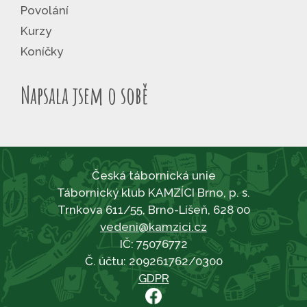
Povolání
Kurzy
Koníčky
Napsala jsem o sobě
Česká tábornická unie
Tábornický klub KAMZÍCI Brno, p. s.
Trnkova 611/55, Brno-Líšeň, 628 00
vedeni@kamzici.cz
IČ: 75076772
Č. účtu: 209261762/0300
GDPR