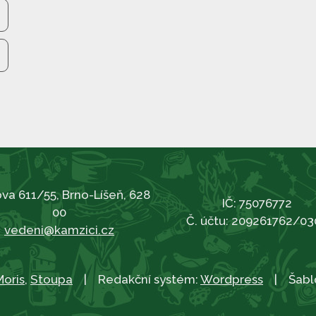
va 611/55, Brno-Líšeň, 628
IČ: 75076772
00
Č. účtu: 209261762/03
vedeni@kamzici.cz
Moris
,
Stoupa
| Redakční systém:
Wordpress
| Šabl