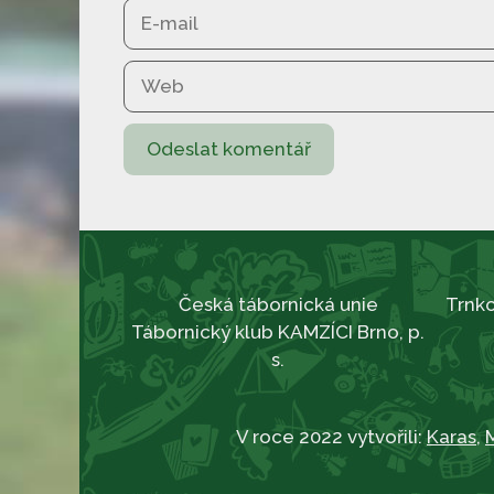
E-
mail
Web
Česká tábornická unie
Trnko
Tábornický klub KAMZÍCI Brno, p.
s.
V roce 2022 vytvořili:
Karas
,