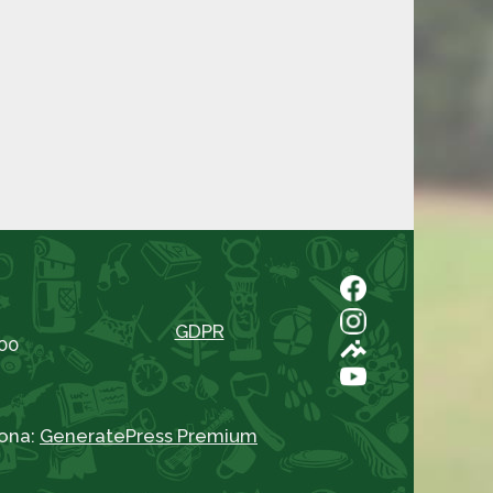
GDPR
00
ona:
GeneratePress Premium