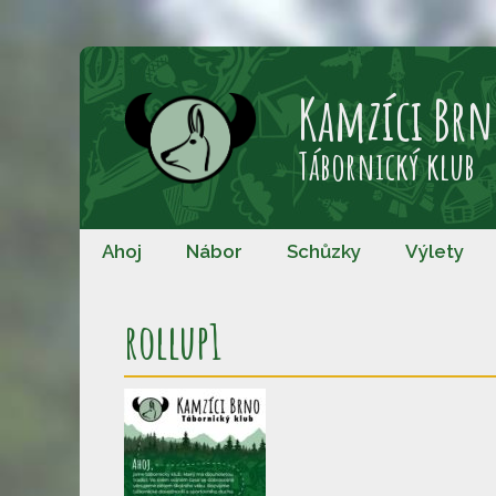
Přeskočit
na
Kamzíci Brn
obsah
Tábornický klub
Ahoj
Nábor
Schůzky
Výlety
rollup1