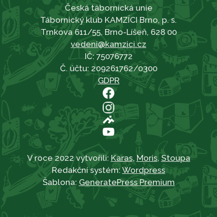
Česká tábornická unie
Tábornický klub KAMZÍCI Brno, p. s.
Trnkova 611/55, Brno-Líšeň, 628 00
vedeni@kamzici.cz
IČ: 75076772
Č. účtu: 209261762/0300
GDPR
V roce 2022 vytvořili:
Karas
,
Moris
,
Stoupa
Redakční systém:
Wordpress
Šablona:
GeneratePress Premium