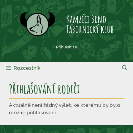
Přeskočit
na
Kamzíci Brno
obsah
Tábornický klub
Přihlásit se
Rozcestník
Přihlašování rodiči
Aktuálně není žádný výlet, ke kterému by bylo
možné přihlašování.