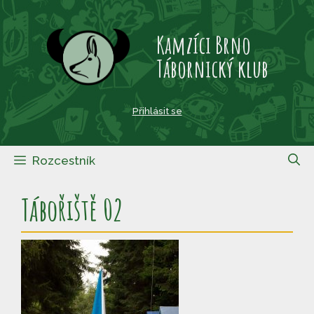
Přeskočit
na
Kamzíci Brno
obsah
Tábornický klub
Přihlásit se
Rozcestník
Tábořiště 02