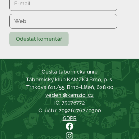
mail
Web
Česká tábornická unie
Tábornický klub KAMZÍCI Brno, p. s.
Trnkova 611/55, Brno-Líšeň, 628 00
vedeni@kamzici.cz
IČ: 75076772
Č. účtu: 209261762/0300
GDPR