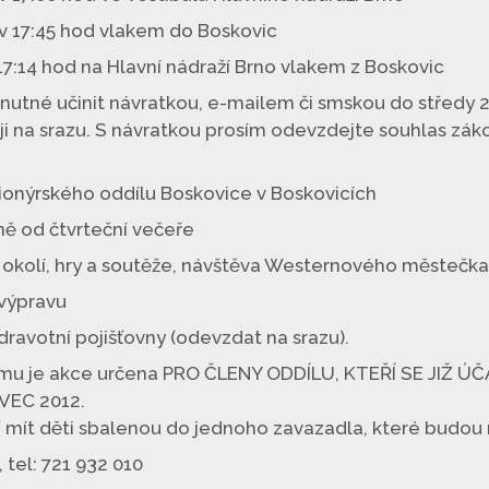
2 v 17:45 hod vlakem do Boskovic
 17:14 hod na Hlavní nádraží Brno vlakem z Boskovic
 nutné učinit návratkou, e-mailem či smskou do středy 2
i na srazu. S návratkou prosím odevzdejte souhlas zák
Pionýrského oddílu Boskovice v Boskovicích
ně od čtvrteční večeře
 okolí, hry a soutěže, návštěva Westernového městečka 
výpravu
ravotní pojišťovny (odevzdat na srazu).
amu je akce určena PRO ČLENY ODDÍLU, KTEŘÍ SE JIŽ 
VEC 2012.
í mít děti sbalenou do jednoho zavazadla, které budou 
 tel: 721 932 010