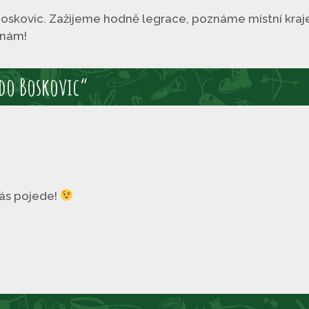
kovic. Zažijeme hodně legrace, poznáme místní kraje
 nám!
 do Boskovic“
Vás pojede!