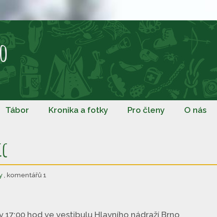
o
Tábor
Kronika a fotky
Pro členy
O nás
ic
y
, komentářů 1
 v 17:00 hod ve vestibulu Hlavního nádraží Brno