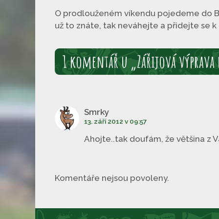
O prodlouženém víkendu pojedeme do Bos
už to znáte, tak neváhejte a přidejte se k
1 komentář u „Zářijová výprava
Smrky
13. září 2012 v 09:57
Ahojte..tak doufám, že většina z 
Komentáře nejsou povoleny.