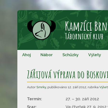
Přeskočit
na
Kamzíci Brn
obsah
Tábornický klub
Ahoj
Nábor
Schůzky
Výlety
Zářijová výprava do Boskov
Autor
Smrky
,
publikováno 12. září 2012
,
rubrika
Výlet
Termín:
27. – 30. září 2012
Sraz:
Ve čtvrtek 27. 9. 2012