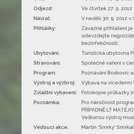
Odjezd:
Ve čtvrtek 27. 9. 201
Návrat:
V neděli 30. 9. 2012 v
Přihlášky:
Závazné přihlášení je
odevzdejte nejpozděj
bezinfekčnosti.
Ubytování:
Turistická ubytovna 
Stravování:
Společné vaření v ce
Program:
Poznávání Boskovic a
Výstroj a výzbroj:
Výbava na vícedenní 
Zvláštní vybavení:
Fotokopie průkazky zd
Poznámka:
Pro náročnost progr
PŘÍPADNĚ LT MATĚJO
Veškerou výstroj mus
Vedoucí akce:
Martin 'Smrky' Smrkal,