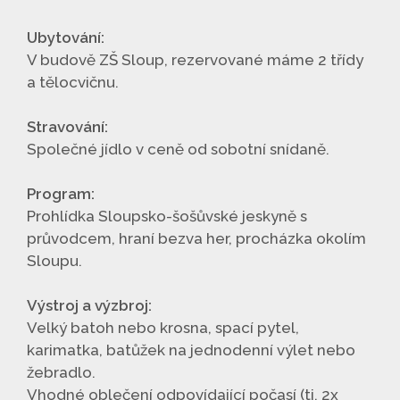
Ubytování:
V budově ZŠ Sloup, rezervované máme 2 třídy
a tělocvičnu.
Stravování:
Společné jídlo v ceně od sobotní snídaně.
Program:
Prohlídka Sloupsko-šošůvské jeskyně s
průvodcem, hraní bezva her, procházka okolím
Sloupu.
Výstroj a výzbroj:
Velký batoh nebo krosna, spací pytel,
karimatka, batůžek na jednodenní výlet nebo
žebradlo.
Vhodné oblečení odpovídající počasí (tj. 2x