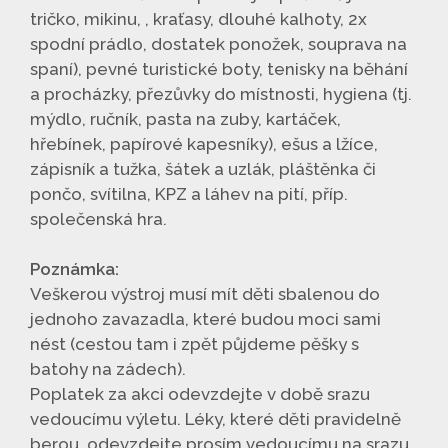
tričko, mikinu, , kraťasy, dlouhé kalhoty, 2x
spodní prádlo, dostatek ponožek, souprava na
spaní), pevné turistické boty, tenisky na běhání
a procházky, přezůvky do místnosti, hygiena (tj.
mýdlo, ručník, pasta na zuby, kartáček,
hřebínek, papírové kapesníky), ešus a lžíce,
zápisník a tužka, šátek a uzlák, pláštěnka či
pončo, svítilna, KPZ a láhev na pití, příp.
společenská hra.
Poznámka:
Veškerou výstroj musí mít děti sbalenou do
jednoho zavazadla, které budou moci sami
nést (cestou tam i zpět půjdeme pěšky s
batohy na zádech).
Poplatek za akci odevzdejte v době srazu
vedoucímu výletu. Léky, které děti pravidelně
berou, odevzdejte prosím vedoucímu na srazu