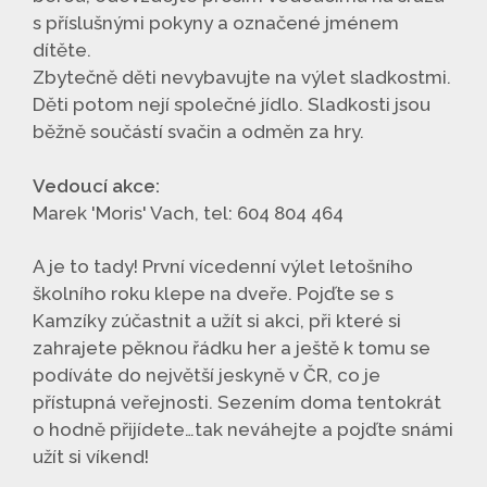
s příslušnými pokyny a označené jménem
dítěte.
Zbytečně děti nevybavujte na výlet sladkostmi.
Děti potom nejí společné jídlo. Sladkosti jsou
běžně součástí svačin a odměn za hry.
Vedoucí akce:
Marek 'Moris' Vach, tel: 604 804 464
A je to tady! První vícedenní výlet letošního
školního roku klepe na dveře. Pojďte se s
Kamzíky zúčastnit a užít si akci, při které si
zahrajete pěknou řádku her a ještě k tomu se
podíváte do největší jeskyně v ČR, co je
přístupná veřejnosti. Sezením doma tentokrát
o hodně přijídete…tak neváhejte a pojďte snámi
užít si víkend!