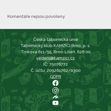
Komentáře nejsou povoleny.
Česká tábornická unie
Tábornický klub KAMZÍCI Brno, p. s.
Trnkova 611/55, Brno-Líšeň, 628 00
vedeni@kamzici.cz
IČ: 75076772
Č. účtu: 209261762/0300
GDPR