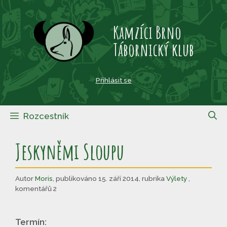
Přeskočit
na
Kamzíci Brno
obsah
Tábornický klub
Přihlásit se
Rozcestník
Jeskyněmi Sloupu
Autor
Moris
,
publikováno 15. září 2014
,
rubrika
Výlety
,
komentářů 2
Termín: