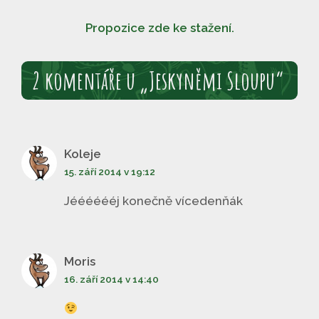
Propozice zde ke stažení.
2 komentáře u „Jeskyněmi Sloupu“
Koleje
15. září 2014 v 19:12
Jééééééj konečně vícedenňák
Moris
16. září 2014 v 14:40