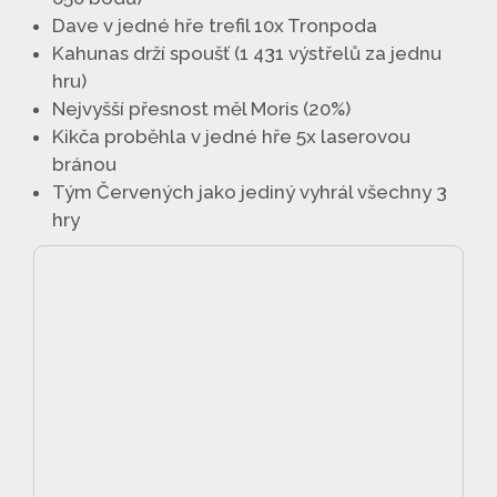
Dave v jedné hře trefil 10x Tronpoda
Kahunas drží spoušť (1 431 výstřelů za jednu
hru)
Nejvyšší přesnost měl Moris (20%)
Kikča proběhla v jedné hře 5x laserovou
bránou
Tým Červených jako jediný vyhrál všechny 3
hry