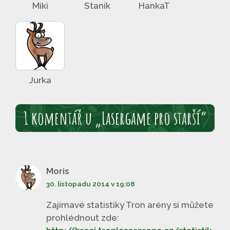
Miki
Stanik
HankaT
Jurka
1 komentář u „Lasergame pro starší“
Moris
30. listopadu 2014 v 19:08
Zajímavé statistiky Tron arény si můžete
prohlédnout zde: