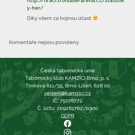
http://hraci.tronlaserarena.cz/statistik
y-her/
Díky všem za hojnou účast
.
Komentáře nejsou povoleny.
Česká tábornická unie
Tábornický klub KAMZÍCI Brno, p. s.
Trnkova 611/55, Brno-Líšeň, 628 00
vedeni@kamzici.cz
IČ: 75076772
Č. účtu: 209261762/0300
GDPR