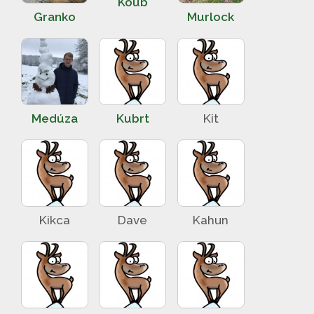
Koub
Granko
Murlock
Medúza
Kubrt
Kit
Kikca
Dave
Kahun