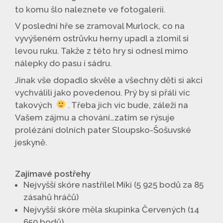
to komu šlo naleznete ve fotogalerii.
V poslední hře se zramoval Murlock, co na
vyvýšeném ostrůvku herny upadl a zlomil si
levou ruku. Takže z této hry si odnesl mimo
nálepky do pasu i sádru.
Jinak vše dopadlo skvěle a všechny děti si akci
vychválili jako povedenou. Prý by si přáli víc
takových
. Třeba jich víc bude, záleží na
Vašem zájmu a chování…zatím se rýsuje
prolézání dolních pater Sloupsko-Šošuvské
jeskyně.
Zajímavé postřehy
Nejvyšší skóre nastřílel Miki (5 925 bodů za 85
zásahů hráčů)
Nejvyšší skóre měla skupinka Červených (14
650 bodů)