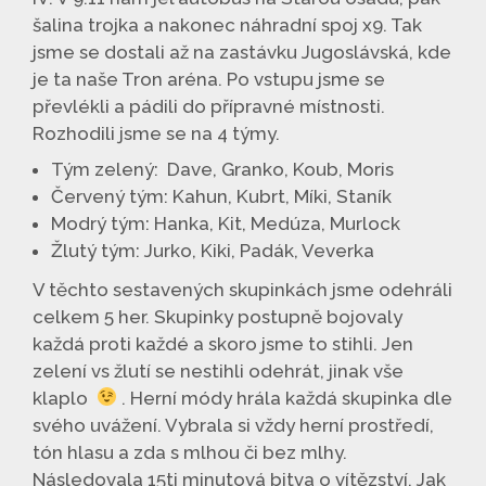
šalina trojka a nakonec náhradní spoj x9. Tak
jsme se dostali až na zastávku Jugoslávská, kde
je ta naše Tron aréna. Po vstupu jsme se
převlékli a pádili do přípravné místnosti.
Rozhodili jsme se na
4 týmy.
Tým zelený: Dave, Granko, Koub, Moris
Červený tým: Kahun, Kubrt, Míki, Staník
Modrý tým: Hanka, Kit, Medúza, Murlock
Žlutý tým: Jurko, Kiki, Padák, Veverka
V těchto sestavených skupinkách jsme odehráli
celkem 5 her. Skupinky postupně bojovaly
každá proti každé a skoro jsme to stihli. Jen
zelení vs žlutí se nestihli odehrát, jinak vše
klaplo
. Herní módy hrála každá skupinka dle
svého uvážení. Vybrala si vždy herní prostředí,
tón hlasu a zda s mlhou či bez mlhy.
Následovala 15ti minutová bitva o vítězství. Jak