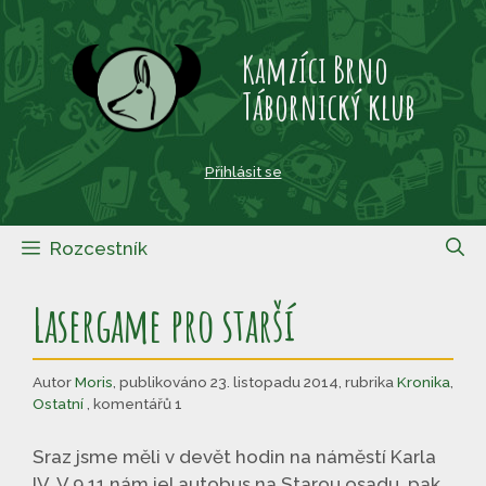
Přeskočit
na
Kamzíci Brno
obsah
Tábornický klub
Přihlásit se
Rozcestník
Lasergame pro starší
Autor
Moris
,
publikováno 23. listopadu 2014
,
rubrika
Kronika
,
Ostatní
, komentářů 1
Sraz jsme měli v devět hodin na náměstí Karla
IV. V 9.11 nám jel autobus na Starou osadu, pak