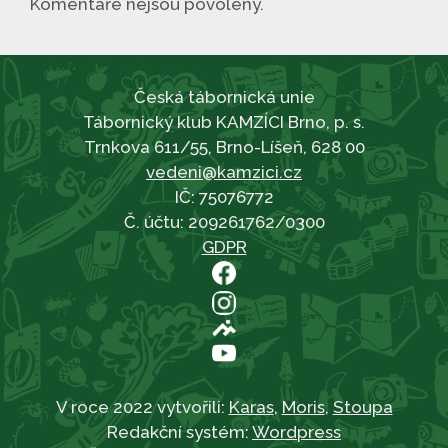
Komentáře nejsou povoleny.
Česká tábornická unie
Tábornický klub KAMZÍCI Brno, p. s.
Trnkova 611/55, Brno-Líšeň, 628 00
vedeni@kamzici.cz
IČ: 75076772
Č. účtu: 209261762/0300
GDPR
V roce 2022 vytvořili:
Karas
,
Moris
,
Stoupa
Redakční systém:
Wordpress