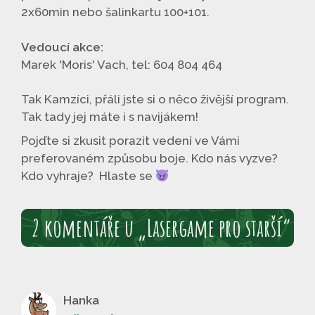
2x60min nebo šalinkartu 100+101.
Vedoucí akce:
Marek 'Moris' Vach, tel: 604 804 464
Tak Kamzíci, přáli jste si o něco živější program.
Tak tady jej máte i s
navijákem!
Pojďte si zkusit porazit vedení ve Vámi
preferovaném způsobu boje. Kdo nás vyzve?
Kdo vyhraje? Hlaste se
2 komentáře u „Lasergame pro starší“
Hanka