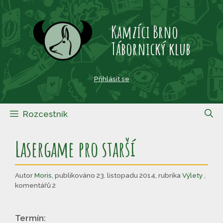
Přeskočit
na
Kamzíci Brno
obsah
Tábornický klub
Přihlásit se
Rozcestník
Lasergame pro starší
Autor
Moris
,
publikováno 23. listopadu 2014
,
rubrika
Výlety
,
komentářů 2
Termín: