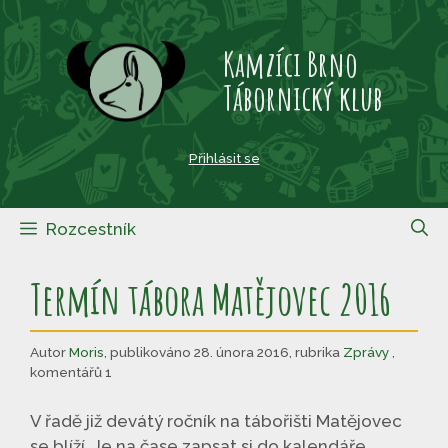
Přeskočit
na
Kamzíci Brno
obsah
Tábornický klub
Přihlásit se
Rozcestník
Termín tábora Matějovec 2016
Autor
Moris
,
publikováno 28. února 2016
,
rubrika
Zprávy
,
komentářů 1
V řadě již devátý ročník na tábořišti Matějovec
se blíží. Je na čase zapsat si do kalendáře