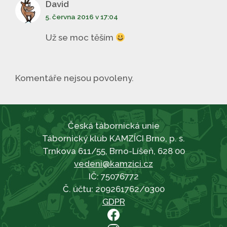
David
5. června 2016 v 17:04
Už se moc těším
Komentáře nejsou povoleny.
Česká tábornická unie
Tábornický klub KAMZÍCI Brno, p. s.
Trnkova 611/55, Brno-Líšeň, 628 00
vedeni@kamzici.cz
IČ: 75076772
Č. účtu: 209261762/0300
GDPR