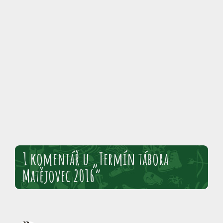
1 komentář u „Termín tábora
Matějovec 2016“