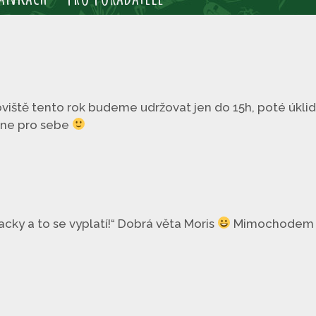
iště tento rok budeme udržovat jen do 15h, poté úklid a
 dne pro sebe
acky a to se vyplatí!“ Dobrá věta Moris
Mimochodem –