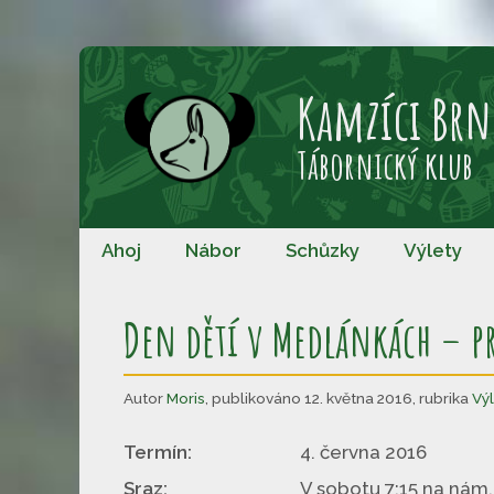
Přeskočit
na
Kamzíci Brn
obsah
Tábornický klub
Ahoj
Nábor
Schůzky
Výlety
Den dětí v Medlánkách – pr
Autor
Moris
,
publikováno 12. května 2016
,
rubrika
Vý
Termín:
4. června 2016
Sraz:
V sobotu 7:15 na nám, 