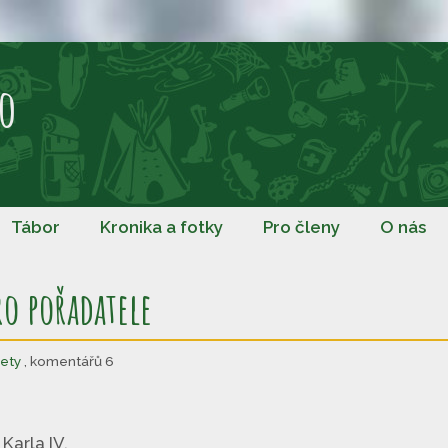
o
Tábor
Kronika a fotky
Pro členy
O nás
o pořadatele
lety
, komentářů 6
Karla IV.