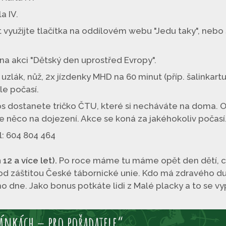
a IV.
et využijte tlačítka na oddílovém webu "Jedu taky", ne
a akci "Dětský den uprostřed Evropy".
 uzlák, nůž, 2x jízdenky MHD na 60 minut (příp. šalinkar
le počasí.
os dostanete tričko ČTU, které si necháváte na doma. O
mte něco na dojezení. Akce se koná za jakéhokoliv počasí
l: 604 804 464
12 a více let).
Po roce máme tu máme opět den dětí, c
d záštitou České tábornické unie. Kdo má zdravého du
dne. Jako bonus potkáte lidi z Malé placky a to se vyp
ánkách – pro pořadatele“