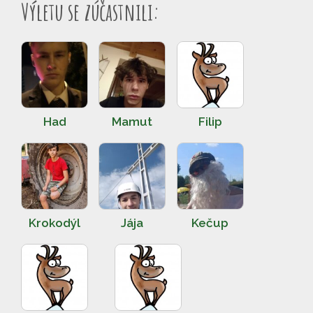
Výletu se zúčastnili:
Had
Mamut
Filip
Krokodýl
Jája
Kečup