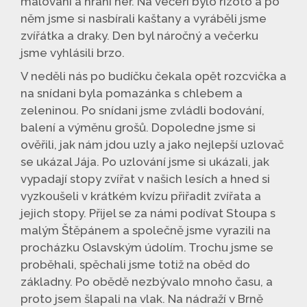
malování a hraní her. Na večeři bylo rizoto a po
něm jsme si nasbírali kaštany a vyráběli jsme
zvířátka a draky. Den byl náročný a večerku
jsme vyhlásili brzo.
V neděli nás po budíčku čekala opět rozcvička a
na snídani byla pomazánka s chlebem a
zeleninou. Po snídani jsme zvládli bodování,
balení a výměnu grošů. Dopoledne jsme si
ověřili, jak nám jdou uzly a jako nejlepší uzlovač
se ukázal Jája. Po uzlování jsme si ukázali, jak
vypadají stopy zvířat v našich lesích a hned si
vyzkoušeli v krátkém kvízu přiřadit zvířata a
jejich stopy. Přijel se za námi podívat Stoupa s
malým Štěpánem a společně jsme vyrazili na
procházku Oslavským údolím. Trochu jsme se
proběhali, spěchali jsme totiž na oběd do
základny. Po obědě nezbývalo mnoho času, a
proto jsem šlapali na vlak. Na nádraží v Brně