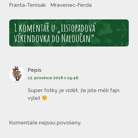
Franta-Tenisak
Mravenec-Ferda
1 komentář u „Listopadová
víkendovka do Naloučan“
Pepís
12. prosince 2018 v 19:46
Super fotky, je vidět, že jste měli fajn
výlet
Komentáře nejsou povoleny.