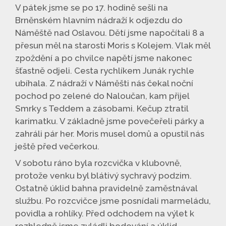
V pátek jsme se po 17. hodině sešli na
Brněnském hlavním nádraží k odjezdu do
Náměště nad Oslavou. Dětí jsme napočítali 8 a
přesun měl na starosti Moris s Kolejem. Vlak měl
zpoždění a po chvilce napětí jsme nakonec
šťastně odjeli. Cesta rychlíkem Junák rychle
ubíhala. Z nádraží v Náměšti nás čekal noční
pochod po zelené do Naloučan, kam přijel
Smrky s Teddem a zásobami. Kečup ztratil
karimatku. V základně jsme povečeřeli párky a
zahráli pár her. Moris musel domů a opustil nás
ještě před večerkou.
V sobotu ráno byla rozcvička v klubovně,
protože venku byl blátivý sychravý podzim.
Ostatně úklid bahna pravidelně zaměstnával
službu. Po rozcvičce jsme posnídali marmeládu,
povidla a rohlíky. Před odchodem na výlet k