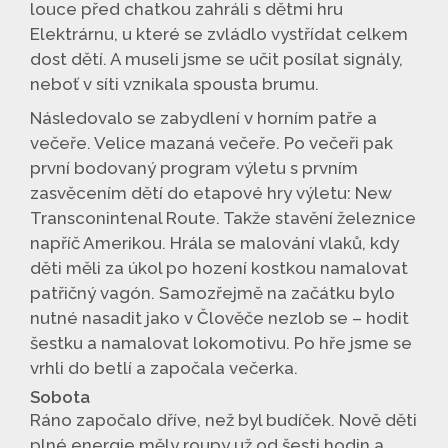
louce před chatkou zahráli s dětmi hru
Elektrárnu, u které se zvládlo vystřídat celkem
dost dětí. A museli jsme se učit posílat signály,
neboť v síti vznikala spousta brumu.
Následovalo se zabydlení v horním patře a
večeře. Velice mazaná večeře. Po večeři pak
první bodovaný program výletu s prvním
zasvěcením dětí do etapové hry výletu: New
Transconintenal Route. Takže stavění železnice
napříč Amerikou. Hrála se malování vlaků, kdy
děti měli za úkol po hození kostkou namalovat
patřičný vagón. Samozřejmě na začátku bylo
nutné nasadit jako v Člověče nezlob se – hodit
šestku a namalovat lokomotivu. Po hře jsme se
vrhli do betlí a započala večerka.
Sobota
Ráno započalo dříve, než byl budíček. Nově děti
plné energie měly roupy už od šesti hodin a