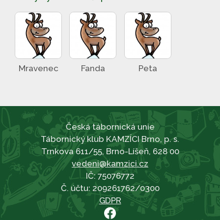
Mravenec
Fanda
Peta
Česká tábornická unie
Tábornický klub KAMZÍCI Brno, p. s.
Trnkova 611/55, Brno-Líšeň, 628 00
vedeni@kamzici.cz
IČ: 75076772
Č. účtu: 209261762/0300
GDPR