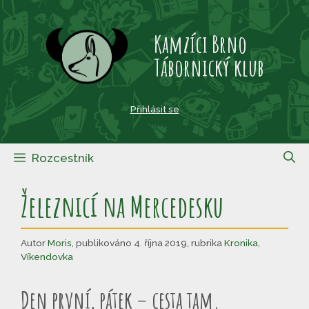
Přeskočit
na
Kamzíci Brno
obsah
Tábornický klub
Přihlásit se
Rozcestník
Železnicí na Mercedesku
Autor
Moris
,
publikováno 4. října 2019
,
rubrika
Kronika
,
Víkendovka
Den první, pátek – cesta tam.