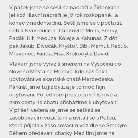
V pátek jsme se sešli na nádraží v Židenicích,
jelikož Hlavní nádraží je již rok rozkopané….a
konec v nedohlednu. Sešli jsme se v počtu 11
dětí a 8 vedoucích. Jmenovitě Moris, Smrky,
Padák, Kit, Medúza, Koleje a Kahunas. Z dětí
pak Jakub, Divočák, Kryštof, Bibi, Mamut, Kečup,
Mravenec, Fanda, Fíša, Krokodýl a David.
Vlakem jsme vyrazili směrem na Vysočinu do
Nového Města na Moravě, kde nás čeká
ubytování ve skautské chatě Mercedeska.
Párkrát jsme tu již byli…a je to moc fajn
ubytování. Po jednom přestupu v Tišnově a
2km cesty na chatu přicházíme k ubytování.
V příšeří večera se jsme se setkali se
zásobovacím vozidlem a uvítali se s Peťou,
která přijela v zásobovacím vozidle se Smrkym.
Během předávání chatky. Mezitím jsme na