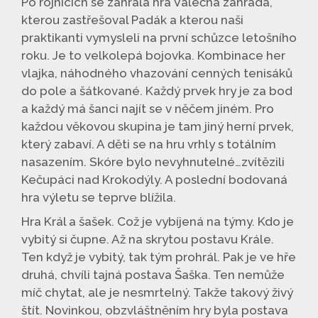
Po rojnicích se zahrála hra Válečná zahrada,
kterou zastřešoval Padák a kterou naši
praktikanti vymysleli na první schůzce letošního
roku. Je to velkolepá bojovka. Kombinace her
vlajka, náhodného vhazování cenných tenisáků
do pole a šátkované. Každý prvek hry je za bod
a každý má šanci najít se v něčem jiném. Pro
každou věkovou skupina je tam jiný herní prvek,
který zabaví. A děti se na hru vrhly s totálním
nasazením. Skóre bylo nevyhnutelné…zvítězili
Kečupáci nad Krokodýly. A poslední bodovaná
hra výletu se teprve blížila.
Hra Král a šašek. Což je vybíjená na týmy. Kdo je
vybitý si čupne. Až na skrytou postavu Krále.
Ten když je vybitý, tak tým prohrál. Pak je ve hře
druhá, chvíli tajná postava Šaška. Ten nemůže
míč chytat, ale je nesmrtelný. Takže takový živý
štít. Novinkou, obzvláštněním hry byla postava