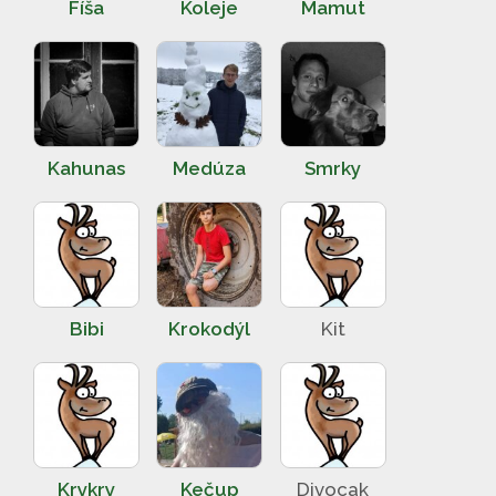
Fíša
Koleje
Mamut
Kahunas
Medúza
Smrky
Bibi
Krokodýl
Kit
Krykry
Kečup
Divocak