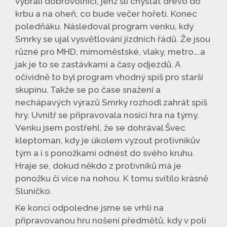
vybrali dobrovolníci, jenž šli chystat dřevo do
krbu a na oheň, co bude večer hořeti. Konec
poledňáku. Následoval program venku, kdy
Smrky se ujal vysvětlování jízdních řádů. Že jsou
různé pro MHD, mimoměstské, vlaky, metro….a
jak je to se zastávkami a časy odjezdů. A
očividně to byl program vhodný spíš pro starší
skupinu. Takže se po čase snažení a
nechápavých výrazů Smrky rozhodl zahrát spíš
hry. Uvnitř se připravovala nosící hra na týmy.
Venku jsem postřehl, že se dohrával Švec
kleptoman, kdy je úkolem vyzout protivníkův
tým a i s ponožkami odnést do svého kruhu.
Hraje se, dokud někdo z protivníků má je
ponožku či více na nohou. K tomu svítilo krásně
Sluníčko.
Ke konci odpoledne jsme se vrhli na
připravovanou hru nošení předmětů, kdy v poli