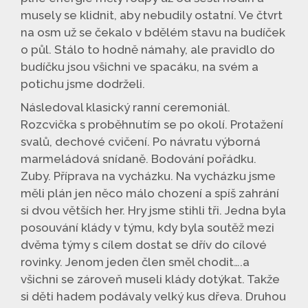
musely se klidnit, aby nebudily ostatní. Ve čtvrt
na osm už se čekalo v bdělém stavu na budíček
o půl. Stálo to hodně námahy, ale pravidlo do
budíčku jsou všichni ve spacáku, na svém a
potichu jsme dodrželi.
Následoval klasický ranní ceremoniál.
Rozcvička s proběhnutím se po okolí. Protažení
svalů, dechové cvičení. Po návratu výborná
marmeládová snídaně. Bodování pořádku.
Zuby. Příprava na vycházku. Na vycházku jsme
měli plán jen něco málo chození a spíš zahrání
si dvou větších her. Hry jsme stihli tři. Jedna byla
posouvání klády v týmu, kdy byla soutěž mezi
dvěma týmy s cílem dostat se dřív do cílové
rovinky. Jenom jeden člen směl chodit….a
všichni se zároveň museli klády dotýkat. Takže
si děti hadem podávaly velký kus dřeva. Druhou