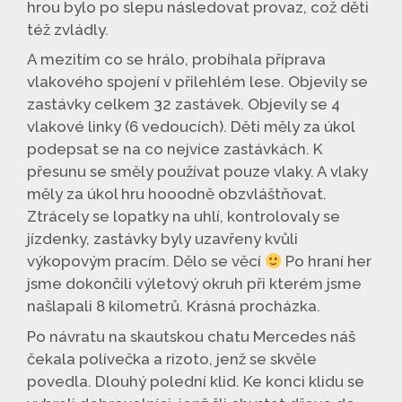
hrou bylo po slepu následovat provaz, což děti
též zvládly.
A mezitím co se hrálo, probíhala příprava
vlakového spojení v přilehlém lese. Objevily se
zastávky celkem 32 zastávek. Objevily se 4
vlakové linky (6 vedoucích). Děti měly za úkol
podepsat se na co nejvíce zastávkách. K
přesunu se směly používat pouze vlaky. A vlaky
měly za úkol hru hooodně obzvláštňovat.
Ztrácely se lopatky na uhlí, kontrolovaly se
jízdenky, zastávky byly uzavřeny kvůli
výkopovým pracím. Dělo se věcí
Po hraní her
jsme dokončili výletový okruh při kterém jsme
našlapali 8 kilometrů. Krásná procházka.
Po návratu na skautskou chatu Mercedes náš
čekala polívečka a rizoto, jenž se skvěle
povedla. Dlouhý polední klid. Ke konci klidu se