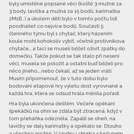
byly umístěné popsané věci (koště 3 mužné za
3 body, lavička 4 mužná za 15 bodů, karimatka
2M1B…) a úkolem dětí bylo v tomto počtu lidí
poodnášet co nejvíce bodů. Součástí 5
členného týmu byl 1 chytač, který házením
koule mohl kohokoliv vybít, včetně protivníkova
chytače….a tací se museli běžet oživit zpátky do
domečku. Takže pokud se tak stalo při nesení
věci, musela se položit a ostatní buď běželi pro
něco jiného….nebo čekali, až se jeden vrátí.
Musím připomenout, že v tuto dobu bylo
bodování etapové hry výletu dost vyrovnané a
každá hra, která se odsud hrála měnila pořadí.
Hra byla ukončena deštěm. Večeře opékání
špekáčků na ohni se zdála být ztracená, když v
tom přeháňka odezněla. Zapálil se oheň, na
lavičky se daly karimatky a opékalo se. Dlouho
a všechno možné. V závěru i chleba s kečupem