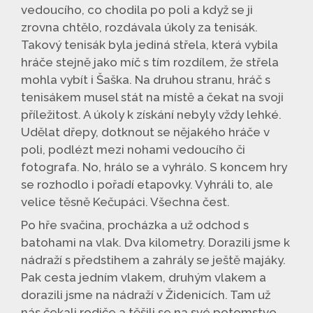
vedoucího, co chodila po poli a když se ji
zrovna chtělo, rozdávala úkoly za tenisák.
Takový tenisák byla jediná střela, která vybila
hráče stejně jako míč s tím rozdílem, že střela
mohla vybít i Šaška. Na druhou stranu, hráč s
tenisákem musel stát na místě a čekat na svoji
příležitost. A úkoly k získání nebyly vždy lehké.
Udělat dřepy, dotknout se nějakého hráče v
poli, podlézt mezi nohami vedoucího či
fotografa. No, hrálo se a vyhrálo. S koncem hry
se rozhodlo i pořadí etapovky. Vyhráli to, ale
velice těsně Kečupáci. Všechna čest.
Po hře svačina, procházka a už odchod s
batohami na vlak. Dva kilometry. Dorazili jsme k
nádraží s předstihem a zahrály se ještě majáky.
Pak cesta jedním vlakem, druhým vlakem a
dorazili jsme na nádraží v Židenicích. Tam už
nás čekali rodiče a těšili se na své potomstvo