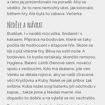
a ráno jej prezentovalo na poradě. Aby se
vědělo, že to není nemožný úkol, jak kolovalo
během hry. Ale byla to zábava. Večerka
Neděle a návrat
Budíček. I v neděli rozcvička. Snídaně i s
kakaem. Příprava na bodování, které se taky
počítá do hodnocení v etapové hře. Skóre se
liší o půl vítězné hry. Bitva na ostří nože. A
bodování, to byste nečekaly, skončilo remízou.
Hygiena. Balení. Letití členové sami, nováčci
spolu s vedoucími. Kdo má sbaleno, jde ven.
Venku se dělala rojnice, aby se našli ztracené
věci Kryštůvka a Kuby. Našel se jak příbor, tak
svítilna. Kuba našel svoji baterku při odchodu v
kapse…..takže jsme ji hledali marně. Ale
dopadlo to dobře a na výletě se nic neztratilo.