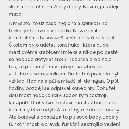
skončil nad ohněm. A prý dobrý. Nevím, já raději
maso.
A myslíte, že už zase hygiena a spinkat? To
těžko, je teprve osm hodin. Navazovala
konstrukční etapovka Stavění mostů ze špejlí.
Úkolem bylo udělat konstrukci, která bude
mezi dvěma krabicemi mléka a nikde po cestě
se nebude dotýkat stolu. Zkouška probíhala
tak, že po mostě musí přejet natahovací
autíčko se setrvačníkem. Druhotné pravidlo byl
vzhled. Hodina a půl a mladší šli do hajan. O půl
hodiny později se odpískal konec hry. Bohužel,
děti most nedokončily. Jeden tým sestrojil
katapult. Druhý tým sestavil most až hodinu po
konci hry (Krokodýl). A to už bylo v době porady.
Ale bojoval a dostal za to plusové body. Jediný
funkční most, opravdu funkční, sestrojilo vedení