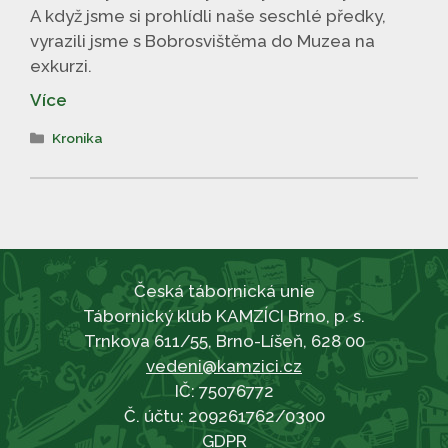
A když jsme si prohlídli naše seschlé předky,
vyrazili jsme s Bobrosvištěma do Muzea na
exkurzi.
Více
Rubriky
Kronika
Česká tábornická unie
Tábornický klub KAMZÍCI Brno, p. s.
Trnkova 611/55, Brno-Líšeň, 628 00
vedeni@kamzici.cz
IČ: 75076772
Č. účtu: 209261762/0300
GDPR