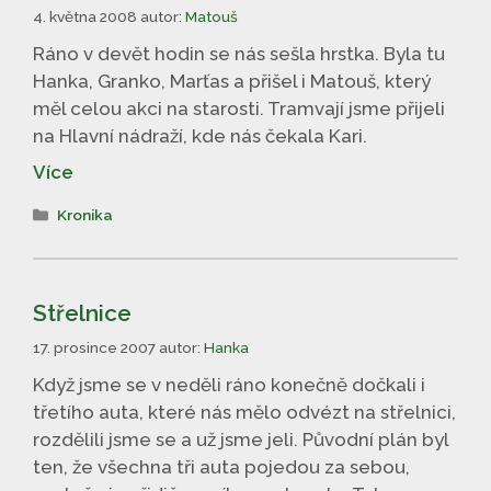
4. května 2008
autor:
Matouš
Ráno v devět hodin se nás sešla hrstka. Byla tu
Hanka, Granko, Marťas a přišel i Matouš, který
měl celou akci na starosti. Tramvají jsme přijeli
na Hlavní nádraží, kde nás čekala Kari.
Více
Rubriky
Kronika
Střelnice
17. prosince 2007
autor:
Hanka
Když jsme se v neděli ráno konečně dočkali i
třetího auta, které nás mělo odvézt na střelnici,
rozdělili jsme se a už jsme jeli. Původní plán byl
ten, že všechna tři auta pojedou za sebou,