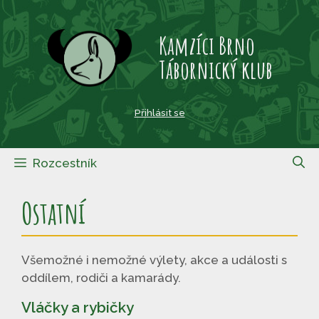
Přeskočit
na
Kamzíci Brno
obsah
Tábornický klub
Přihlásit se
Rozcestník
Ostatní
Všemožné i nemožné výlety, akce a události s
oddílem, rodiči a kamarády.
Vláčky a rybičky