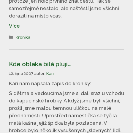
protože jen řidič prvního znal cestu. Tak se
samozřejmě nestalo, ale naštěstí jsme všichni
dorazili na místo včas.
Více
Rubriky
Kronika
Kde oblaka bílá plují…
12. října 2007
autor:
Kari
Kari nám napsala zápis do kroniky:
S dětma a vedoucíma jsme si dali sraz u vchodu
do kapucínské hrobky. A když jsme byli všichni,
prošli jsme malou temnou uličkou na malé
přednáměstí. Uprostřed náměstíčka se tyčila
malá kašna jejíž špička byla pozlacená. V
hrobce bylo několik vysušených „slavných“ lidí.