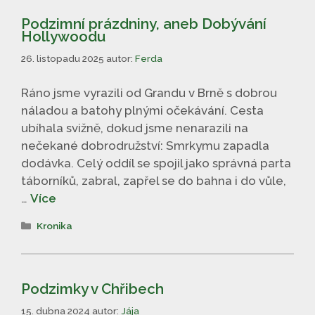
Podzimní prázdniny, aneb Dobývání
Hollywoodu
26. listopadu 2025
autor:
Ferda
Ráno jsme vyrazili od Grandu v Brně s dobrou
náladou a batohy plnými očekávání. Cesta
ubíhala svižně, dokud jsme nenarazili na
nečekané dobrodružství: Smrkymu zapadla
dodávka. Celý oddíl se spojil jako správná parta
táborníků, zabral, zapřel se do bahna i do vůle,
…
Více
Rubriky
Kronika
Podzimky v Chřibech
15. dubna 2024
autor:
Jája