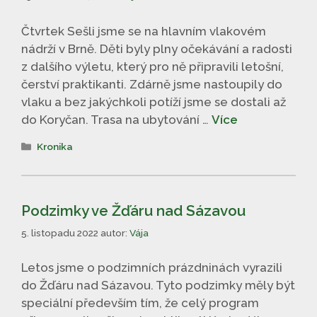
Čtvrtek Sešli jsme se na hlavním vlakovém
nádrží v Brně. Děti byly plny očekávání a radosti
z dalšího výletu, který pro ně připravili letošní,
čerství praktikanti. Zdárně jsme nastoupily do
vlaku a bez jakýchkoli potíží jsme se dostali až
do Koryčan. Trasa na ubytování …
Více
Rubriky
Kronika
Podzimky ve Žďáru nad Sázavou
5. listopadu 2022
autor:
Vája
Letos jsme o podzimních prázdninách vyrazili
do Žďáru nad Sázavou. Tyto podzimky měly být
speciální především tím, že celý program