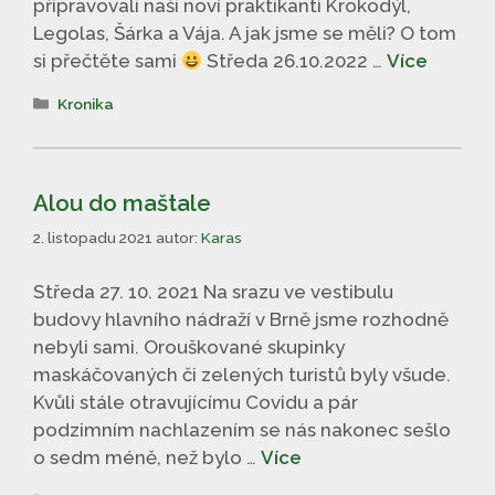
připravovali naši noví praktikanti Krokodýl,
Legolas, Šárka a Vája. A jak jsme se měli? O tom
si přečtěte sami
Středa 26.10.2022 …
Více
Rubriky
Kronika
Alou do maštale
2. listopadu 2021
autor:
Karas
Středa 27. 10. 2021 Na srazu ve vestibulu
budovy hlavního nádraží v Brně jsme rozhodně
nebyli sami. Orouškované skupinky
maskáčovaných či zelených turistů byly všude.
Kvůli stále otravujícímu Covidu a pár
podzimním nachlazením se nás nakonec sešlo
o sedm méně, než bylo …
Více
Rubriky