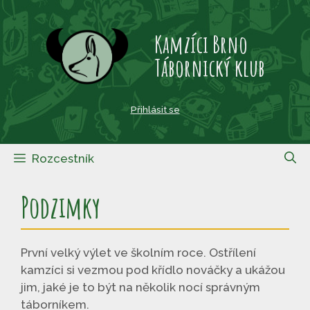
Přeskočit
na
Kamzíci Brno
obsah
Tábornický klub
Přihlásit se
Rozcestník
Podzimky
První velký výlet ve školním roce. Ostřílení
kamzíci si vezmou pod křídlo nováčky a ukážou
jim, jaké je to být na několik nocí správným
táborníkem.