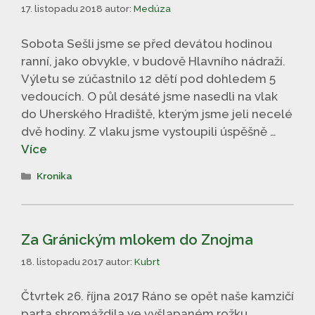
17. listopadu 2018
autor:
Medúza
Sobota Sešli jsme se před devátou hodinou
ranní, jako obvykle, v budově Hlavního nádraží.
Výletu se zúčastnilo 12 dětí pod dohledem 5
vedoucích. O půl desáté jsme nasedli na vlak
do Uherského Hradiště, kterým jsme jeli necelé
dvě hodiny. Z vlaku jsme vystoupili úspěšně …
Více
Rubriky
Kronika
Za Gránickým mlokem do Znojma
18. listopadu 2017
autor:
Kubrt
Čtvrtek 26. října 2017 Ráno se opět naše kamzičí
parta shromáždila ve vyšlapaném rožku