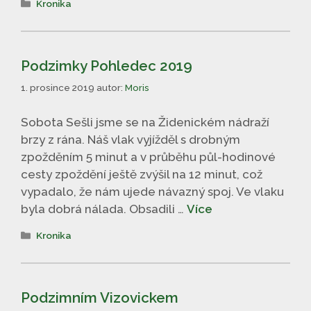
Kronika
Podzimky Pohledec 2019
1. prosince 2019
autor:
Moris
Sobota Sešli jsme se na Židenickém nádraží
brzy z rána. Náš vlak vyjížděl s drobným
zpožděním 5 minut a v průběhu půl-hodinové
cesty zpoždění ještě zvýšil na 12 minut, což
vypadalo, že nám ujede návazný spoj. Ve vlaku
byla dobrá nálada. Obsadili …
Více
Rubriky
Kronika
Podzimním Vizovickem