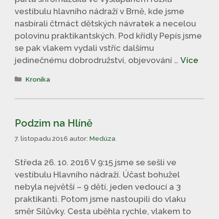
vestibulu hlavního nádraží v Brně, kde jsme
nasbírali čtrnáct dětských návratek a necelou
polovinu praktikantských. Pod křídly Pepís jsme
se pak vlakem vydali vstříc dalšímu
jedinečnému dobrodružství, objevování …
Více
Rubriky
Kronika
Podzim na Hlíně
7. listopadu 2016
autor:
Medúza
Středa 26. 10. 2016 V 9:15 jsme se sešli ve
vestibulu Hlavního nádraží. Účast bohužel
nebyla největší – 9 dětí, jeden vedoucí a 3
praktikanti. Potom jsme nastoupili do vlaku
směr Silůvky. Cesta uběhla rychle, vlakem to