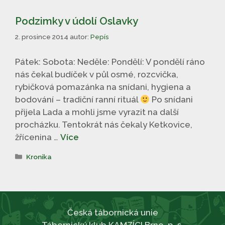
Podzimky v údolí Oslavky
2. prosince 2014
autor:
Pepís
Pátek: Sobota: Neděle: Pondělí: V pondělí ráno
nás čekal budíček v půl osmé, rozcvička,
rybičková pomazánka na snídani, hygiena a
bodování – tradiční ranní rituál
Po snídani
přijela Lada a mohli jsme vyrazit na další
procházku. Tentokrát nás čekaly Ketkovice,
žřícenina …
Více
Rubriky
Kronika
Česká tábornická unie
Tábornický klub KAMZÍCI Brno, p. s.